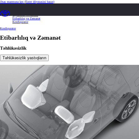
Əsas məzmuna keç
(Enter düyməsini basın)
Ümumi təsvir
Xüsusiyyətlər və Spesifikasiyalar
Qiymətlər və Xərclər
Etibarlılıq və Zəmanət
Konfiqurator
Konfiqurator
Etibarlılıq və Zəmanət
Təhlükəsizlik
Təhlükəsizlik yastıqların