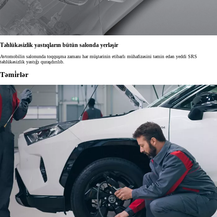
Təhlükəsizlik yastıqların bütün salonda yerləşir
Avtomobilin salonunda toqquşma zamanı hər müştərinin etibarlı mühafizəsini təmin edən yeddi SRS
təhlükəsizlik yastığı quraşdırılıb.
Təmi̇rlər