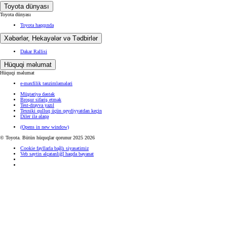
Toyota dünyası
Toyota dünyası
Toyota haqqında
Xəbərlər, Hekayələr və Tədbirlər
Dakar Rallisi
Hüquqi məlumat
Hüquqi məlumat
e-məxfilik tənzimləmələri
Müştəriyə dəstək
Broşur sifariş etmək
Test-drayva yazıl
Texniki qulluq üçün qeydiyyatdan keçin
Diler ilə əlaqə
(Opens in new window)
© Toyota. Bütün hüquqlar qorunur 2025 2026
Cookie fayllarla bağlı siyasətimiz
Veb saytin əlçatanliğI haqda bəyanat