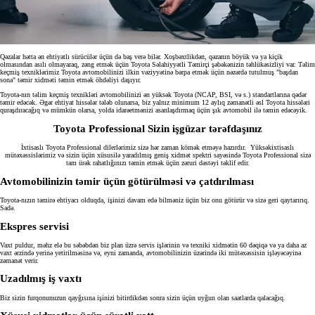
Qəzalar hətta ən ehtiyatlı sürücülər üçün də baş verə bilər. Xoşbəxtlikdən, qəzanın böyük və ya kiçik
olmasından asılı olmayaraq, zəng etmək üçün Toyota Səlahiyyətli Təmirçi şəbəkənizin təhlükəsizliyi var. Təlim
keçmiş texniklərimiz Toyota avtomobilinizi ilkin vəziyyətinə bərpa etmək üçün nəzərdə tutulmuş "başdan
sona" təmir xidməti təmin etmək öhdəliyi daşıyır.
Toyota-nın təlim keçmiş texnikləri avtomobilinizi ən yüksək Toyota (NCAP, BSI, və s.) standartlarına qədər
təmir edəcək. Əgər ehtiyat hissələr tələb olunarsa, biz yalnız minimum 12 aylıq zəmanətli əsl Toyota hissələri
quraşdıracağıq və mümkün olarsa, yolda idarəetmənizi asanlaşdırmaq üçün şık avtomobil ilə təmin edəcəyik.
Toyota Professional Sizin işgüzar tərəfdaşınız
İxtisaslı Toyota Professional dilerlərimiz sizə hər zaman kömək etməyə hazırdır. Yüksəkixtisaslı
mütəxəssislərimiz və sizin üçün xüsusilə yaradılmış geniş xidmət spektri sayəsində Toyota Professional sizə
tam ürək rahatlığınızı təmin etmək üçün zəruri dəstəyi təklif edir.
Avtomobilinizin təmir üçün götürülməsi və çatdırılması
Toyota-nızın təmirə ehtiyacı olduqda, işinizi davam edə bilməniz üçün biz onu götürür və sizə geri qaytarırıq.
Sadə.
Ekspres servisi
Vaxt puldur, məhz elə bu səbəbdən biz plan üzrə servis işlərinin və texniki xidmətin 60 dəqiqə və ya daha az
vaxt ərzində yerinə yetirilməsinə və, eyni zamanda, avtomobilinizin üzərində iki mütəxəssisin işləyəcəyinə
zəmanət verir.
Uzadılmış iş vaxtı
Biz sizin furqonunuzun qayğısına işinizi bitirdikdən sonra sizin üçün uyğun olan saatlarda qalacağıq.