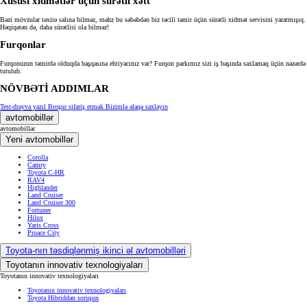
Xüsusi xidmətlər üçün sürətli xətt
Bəzi mövzular təxirə salına bilməz, məhz bu səbəbdən biz təcili təmir üçün sürətli xidmət servisini yaratmışıq.
Həqiqətən də, daha sürətlisi ola bilməz!
Furqonlar
Furqonuzun təmirdə olduqda başqasına ehtiyacınız var? Furqon parkımız sizi iş başında saxlamaq üçün nəzərdə
tutulub.
NÖVBƏTİ ADDIMLAR
Test-drayva yazıl
Broşur sifariş etmək
Bizimlə əlaqə saxlayın
avtomobillər
avtomobillər
Yeni avtomobillər
Corolla
Camry
Toyota C-HR
RAV4
Highlander
Land Cruiser
Land Cruiser 300
Fortuner
Hilux
Yaris Cross
Proace City
Toyota-nın təsdiqlənmiş ikinci əl avtomobilləri
Toyotanın innovativ texnologiyaları
Toyotanın innovativ texnologiyaları
Toyotanın innovativ texnologiyaları
Toyota Hibriddən soruşun