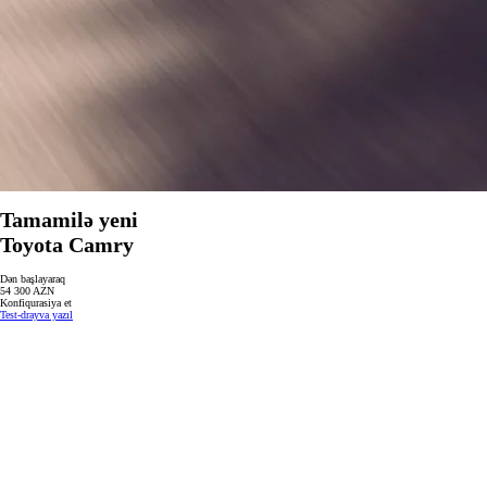
Tamamilə yeni
Toyota Camry
Dən başlayaraq
54 300 AZN
Konfiqurasiya et
Test-drayva yazıl