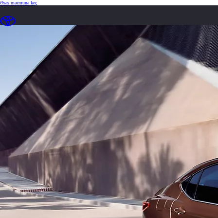
(Enter düyməsini basın)
Əsas məzmuna keç
loaded content