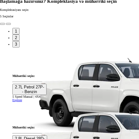
Başlamağa hazırsınız? Komplektasiya və mühərriki seçin
Komplektasiyanı seçin:
5
Seçimlər
1
2
3
Mühərriki seçin:
2.7L Petrol 27P-
- Benzin
5 Speed Manual | 4X4
Explore
Mühərriki seçin:
2.8L Diesel 28D-