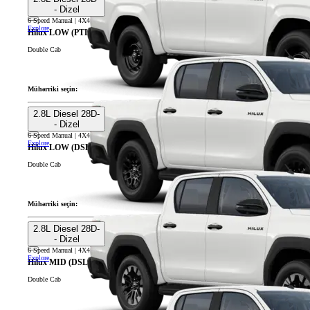
- Dizel
6 Speed Manual | 4X4
Explore
Hilux LOW (PTL GEO/AZE)
Double Cab
Mühərriki seçin:
2.8L Diesel 28D-
- Dizel
6 Speed Manual | 4X4
Explore
Hilux LOW (DSL GEO/AZE)
Double Cab
Mühərriki seçin:
2.8L Diesel 28D-
- Dizel
6 Speed Manual | 4X4
Explore
Hilux MID (DSL GEO/AZE)
Double Cab