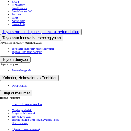
RAV4
Highlander
Land Cruiser
Land Cruiser 300
Fortuner
Hilux
Yaris Cross
Proace City
Toyota-nın təsdiqlənmiş ikinci əl avtomobilləri
Toyotanın innovativ texnologiyaları
Toyotanın innovativ texnologiyaları
Toyotanın innovativ texnologiyaları
Toyota Hibriddən soruşun
Toyota dünyası
Toyota dünyası
Toyota haqqında
Xəbərlər, Hekayələr və Tədbirlər
Dakar Rallisi
Hüquqi məlumat
Hüquqi məlumat
e-məxfilik tənzimləmələri
Müştəriyə dəstək
Broşur sifariş etmək
Test-drayva yazıl
Texniki qulluq üçün qeydiyyatdan keçin
Diler ilə əlaqə
(Opens in new window)