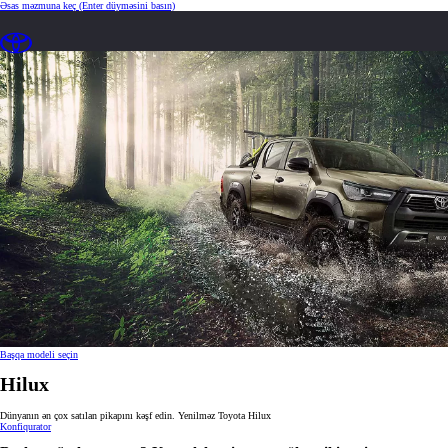
Əsas məzmuna keç
(Enter düyməsini basın)
Başqa modeli seçin
Hilux
Dünyanın ən çox satılan pikapını kəşf edin. Yenilməz Toyota Hilux
Konfiqurator