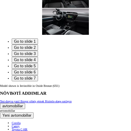
Go to slide 1
Go to slide 2
Go to slide 3
Go to slide 4
Go to slide 5
Go to slide 6
Go to slide 7
Model shown is Invincible in Oxide Bronze (6X1)
NÖVBƏTİ ADDIMLAR
Test-drayva yazıl
Broşur sifariş etmək
Bizimlə əlaqə saxlayın
avtomobillər
avtomobillər
Yeni avtomobillər
Corolla
Camry
Toyota C-HR