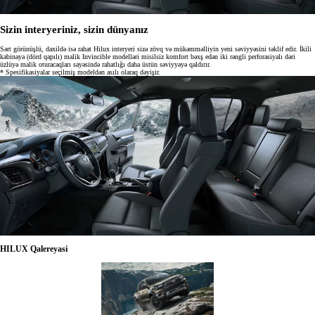
Sizin interyeriniz, sizin dünyanız
Sərt görünüşlü, daxildə isə rahat Hilux interyeri sizə zövq və mükəmməlliyin yeni səviyyəsini təklif edir. İkili
kabinaya (dörd qapılı) malik Invincible modelləri misilsiz komfort bəxş edən iki rəngli perforasiyalı dəri
üzlüyə malik oturacaqları sayəsində rahatlığı daha üstün səviyyəyə qaldırır.
* Spesifikasiyalar seçilmiş modeldən asılı olaraq dəyişir.
HILUX Qalereyasi