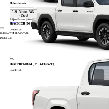
Mühərriki seçin:
2.8L Diesel 28D-
- Dizel
6 Speed Manual | 4X4
Explore
Hilux HIGH (DSL GEO/AZE)
Double Cab
Hilux LOW (PTL GEO/AZE)
Double Cab
Hilux PREMIUM (DSL GEO/AZE)
Double Cab