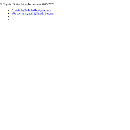
© Toyota. Bütün hüquqlar qorunur 2025 2026
Cookie fayllarla bağlı siyasətimiz
Veb saytin əlçatanliğI haqda bəyanat