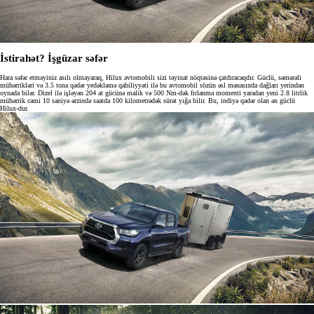
İstirahət? İşgüzar səfər
Hara səfər etməyiniz asılı olmayaraq, Hilux avtomobili sizi təyinat nöqtəsinə çatdıracaqdır. Güclü, səmərəli
mühərrikləri və 3.5 tona qədər yedəkləmə qabiliyyəti ilə bu avtomobil sözün əsl mənasında dağları yerindən
oynada bilər. Dizel ilə işləyən 204 at gücünə malik və 500 Nm-dək fırlanma momenti yaradan yeni 2.8 litrlik
mühərrik cəmi 10 saniyə ərzində saatda 100 kilometrədək sürət yığa bilir. Bu, indiyə qədər olan ən güclü
Hilux-dur.