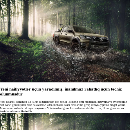
Yeni nailiyyətlər üçün yaradılmış, inanılmaz rahatlıq üçün təchiz
olunmuşdur
Yeni cəsarətli görünüşü ilə Hilux digərlərindən çox seçilir. İşıqların yeni möhtəşəm dizaynına və avtomobilin
sərt xarici görünüşünü daha da cəlbedici edən möhkəm təkər disklərinin geniş dizayn çeşidinə diqqət yetirin.
Maksimum cəlbedici dizayn istəyirsiniz? Onda axtardığınız Invincible modelidir… Bu, Hilux gücünün və
tərzinin müstəsna ifadəsidir.