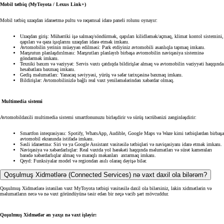
Mobil tətbiq (MyToyota / Lexus Link+)
Mobil tətbiq uzaqdan idarəetmə pultu və rəqəmsal idarə paneli rolunu oynayır:
Uzaqdan giriş: Mühərriki işə salmaq/söndürmək, qapıları kilidləmək/açmaq, klimat kontol sistemini,
qapıları və qəza işıqlarını uzaqdan idarə etmək imkanı.
Avtomobilin yerinin müəyyən edilməsi: Park etdiyiniz avtomobili asanlıqla tapmaq imkanı.
Marşrutun planlaşdırılması: Marşrutları planlayıb birbaşa avtomobilin naviqasiya sisteminə
göndərmək imkanı.
Texniki baxım və vəziyyət: Servis vaxtı çatdıqda bildirişlər almaq və avtomobilin vəziyyəti haqqında
hesabatlara baxmaq imkanı.
Gediş məlumatları: Yanacaq səviyyəsi, yürüş və səfər tarixçəsinə baxmaq imkanı.
Bildirişlər: Avtomobilinizlə bağlı real vaxt yeniləmələrindən xəbərdar olmaq.
Multimedia sistemi
Avtomobildaxili multimedia sistemi smartfonunuzu birləşdirir və sürüş təcrübənizi zənginləşdirir:
Smartfon inteqrasiyası: Spotify, WhatsApp, Audible, Google Maps və Waze kimi tətbiqlərdən birbaşa
avtomobil ekranında istifadə imkanı.
Səsli idarəetmə: Siri və ya Google Assistant vasitəsilə tətbiqləri və naviqasiyanı idarə etmək imkanı.
Naviqasiya və xəbərdarlıqlar: Real vaxtda yol hərəkəti haqqında məlumatları və sürət kameraları
barədə xəbərdarlıqlar almaq və maraqlı məkanları axtarmaq imkanı.
Qeyd: Funksiyalar model və regiondan asılı olaraq dəyişə bilər.
Qoşulmuş Xidmətlərə (Connected Services) nə vaxt daxil ola bilərəm?
Qoşulmuş Xidmətlərə istənilən vaxt MyToyota tətbiqi vasitəsilə daxil ola bilərsiniz, lakin xidmətlərin və
məlumatların necə və nə vaxt göründüyünə təsir edən bir neçə vacib şərt mövcuddur.
Qoşulmuş Xidmətlər ən yaxşı nə vaxt işləyir: