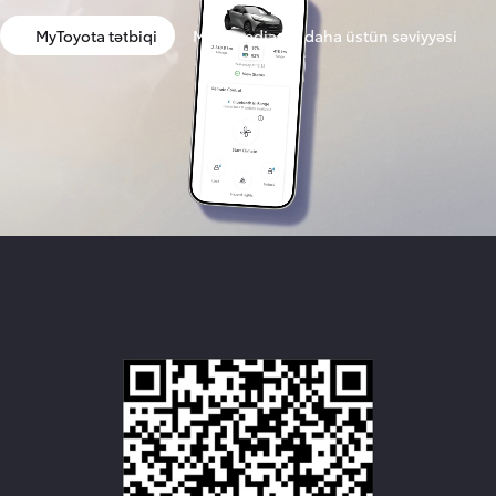
MyToyota tətbiqi
Multimedianın daha üstün səviyyəsi