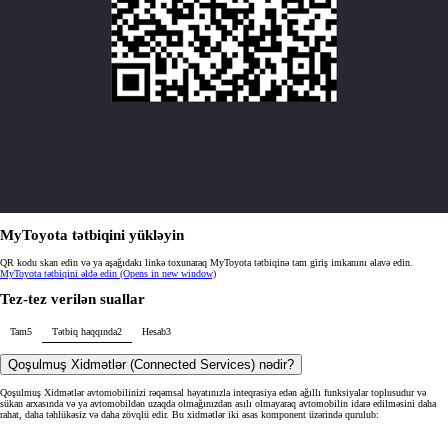
MyToyota tətbiqini yükləyin
QR kodu skan edin və ya aşağıdakı linkə toxunaraq MyToyota tətbiqinə tam giriş imkanını əlavə edin.
MyToyota tətbiqini əldə edin
(Opens in new window)
Tez-tez verilən suallar
Tam
5
Tətbiq haqqında
2
Hesab
3
Qoşulmuş Xidmətlər (Connected Services) nədir?
Qoşulmuş Xidmətlər avtomobilinizi rəqəmsal həyatınızla inteqrasiya edən ağıllı funksiyalar toplusudur və
sükan arxasında və ya avtomobildən uzaqda olmağınızdan asılı olmayaraq avtomobilin idarə edilməsini daha
rahat, daha təhlükəsiz və daha zövqlü edir. Bu xidmətlər iki əsas komponent üzərində qurulub: