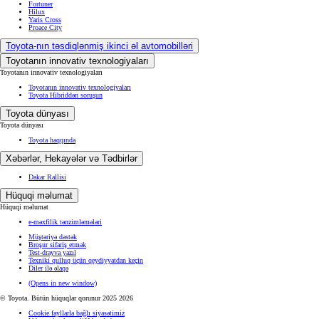
Fortuner
Hilux
Yaris Cross
Proace City
Toyota-nın təsdiqlənmiş ikinci əl avtomobilləri
Toyotanın innovativ texnologiyaları
Toyotanın innovativ texnologiyaları
Toyotanın innovativ texnologiyaları
Toyota Hibriddən soruşun
Toyota dünyası
Toyota dünyası
Toyota haqqında
Xəbərlər, Hekayələr və Tədbirlər
Dakar Rallisi
Hüquqi məlumat
Hüquqi məlumat
e-məxfilik tənzimləmələri
Müştəriyə dəstək
Broşur sifariş etmək
Test-drayva yazıl
Texniki qulluq üçün qeydiyyatdan keçin
Diler ilə əlaqə
(Opens in new window)
© Toyota. Bütün hüquqlar qorunur 2025 2026
Cookie fayllarla bağlı siyasətimiz