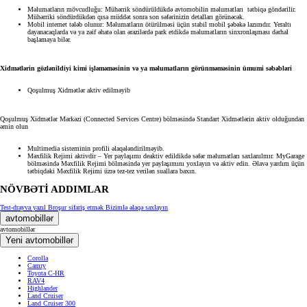
Məlumatların mövcudluğu: Mühərrik söndürüldükdə avtomobilin məlumatları tətbiqə göndərilir.
Mühərriki söndürdükdən qısa müddət sonra son səfərinizin detalları görünəcək.
Mobil internet tələb olunur: Məlumatların ötürülməsi üçün stabil mobil şəbəkə lazımdır. Yeraltı
dayanacaqlarda və ya zəif əhatə olan ərazilərdə park etdikdə məlumatların sinxronlaşması dərhal
başlamaya bilər.
Xidmətlərin gözlənildiyi kimi işləməməsinin və ya məlumatların görünməməsinin ümumi səbəbləri
Qoşulmuş Xidmətlər aktiv edilməyib
Qoşulmuş Xidmətlər Mərkəzi (Connected Services Centre) bölməsində Standart Xidmətlərin aktiv olduğundan
əmin olun
Multimedia sisteminin profili əlaqələndirilməyib.
Məxfilik Rejimi aktivdir – Yer paylaşımı deaktiv edildikdə səfər məlumatları saxlanılmır. MyGarage
bölməsində Məxfilik Rejimi bölməsində yer paylaşımını yoxlayın və aktiv edin. Əlavə yardım üçün
tətbiqdəki Məxfilik Rejimi üzrə tez-tez verilən suallara baxın.
NÖVBƏTİ ADDIMLAR
Test-drayva yazıl
Broşur sifariş etmək
Bizimlə əlaqə saxlayın
avtomobillər
avtomobillər
Yeni avtomobillər
Corolla
Camry
Toyota C-HR
RAV4
Highlander
Land Cruiser
Land Cruiser 300