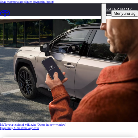
Əsas məzmuna keç
(Enter düyməsini basın)
DEALER NAME
Qoşulmuş Xidmətlər
Menyunu aç
MyToyota tətbiqini yükləyin
(Opens in new window)
Qoşulmuş Xidmətləri kəşf edin