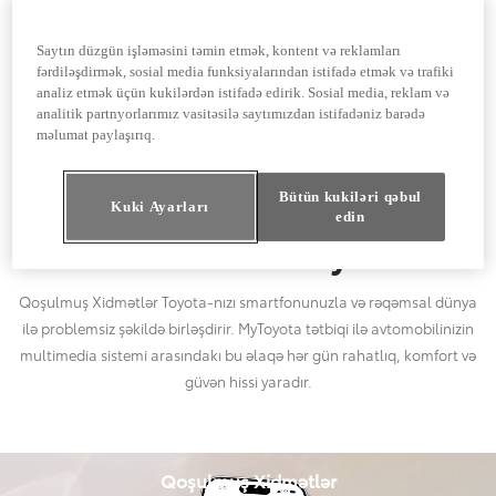
Daha ağıllı qoşulma
Toyota-nın qoşulmuş
Saytın düzgün işləməsini təmin etmək, kontent və reklamları
fərdiləşdirmək, sosial media funksiyalarından istifadə etmək və trafiki
xidmətləri (Connected
analiz etmək üçün kukilərdən istifadə edirik. Sosial media, reklam və
analitik partnyorlarımız vasitəsilə saytımızdan istifadəniz barədə
Services) ilə təhlükəsizliyinizi
məlumat paylaşırıq.
təmin edin, hər şeydən
Bütün kukiləri qəbul
məlumatlı olun və nəzarəti
Kuki Ayarları
edin
əlinizdə saxlayın
Qoşulmuş Xidmətlər Toyota-nızı smartfonunuzla və rəqəmsal dünya
ilə problemsiz şəkildə birləşdirir. MyToyota tətbiqi ilə avtomobilinizin
multimedia sistemi arasındakı bu əlaqə hər gün rahatlıq, komfort və
güvən hissi yaradır.
Qoşulmuş Xidmətlər