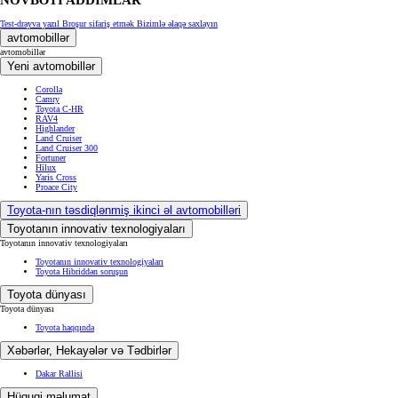
Test-drayva yazıl
Broşur sifariş etmək
Bizimlə əlaqə saxlayın
avtomobillər
avtomobillər
Yeni avtomobillər
Corolla
Camry
Toyota C-HR
RAV4
Highlander
Land Cruiser
Land Cruiser 300
Fortuner
Hilux
Yaris Cross
Proace City
Toyota-nın təsdiqlənmiş ikinci əl avtomobilləri
Toyotanın innovativ texnologiyaları
Toyotanın innovativ texnologiyaları
Toyotanın innovativ texnologiyaları
Toyota Hibriddən soruşun
Toyota dünyası
Toyota dünyası
Toyota haqqında
Xəbərlər, Hekayələr və Tədbirlər
Dakar Rallisi
Hüquqi məlumat