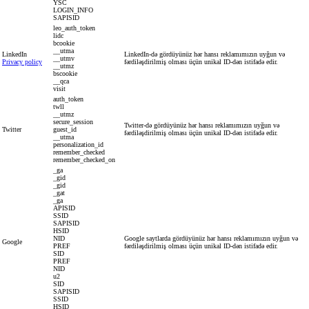
YSC
LOGIN_INFO
SAPISID
leo_auth_token
lidc
bcookie
__utma
LinkedIn
LinkedIn-də gördüyünüz hər hansı reklamımızın uyğun və
__utmv
Privacy policy
fərdiləşdirilmiş olması üçün unikal ID-dən istifadə edir.
__utmz
bscookie
__qca
visit
auth_token
twll
__utmz
secure_session
Twitter-də gördüyünüz hər hansı reklamımızın uyğun və
Twitter
guest_id
fərdiləşdirilmiş olması üçün unikal ID-dən istifadə edir.
__utma
personalization_id
remember_checked
remember_checked_on
_ga
_gid
_gid
_gat
_ga
APISID
SSID
SAPISID
HSID
NID
Google saytlarda gördüyünüz hər hansı reklamımızın uyğun və
Google
PREF
fərdiləşdirilmiş olması üçün unikal ID-dən istifadə edir.
SID
PREF
NID
u2
SID
SAPISID
SSID
HSID