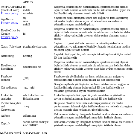
APISID
[m]]PLATFORM
id
Rəqəmsal reklamımızın səmərəliliyini (performansını) ölçmək
(mookie1.com)
mdata
üçün istifadə olunur və nəticədə biz bu reklamın daha uyğun və
Privacy policy
syncdata_
fərdiləşdirilmiş olmasını təmin edə bilirik.
anj
Saytımıza daxil olduqdan sonra sizə uyğun və fərdiləşdirilmiş
AppNexus
sess
reklamlar təqdim etmək üçün istifadə olunur və reklamın
Privacy policy
uuid2
göstərilmə sayını məhdudlaşdırır.
Rəqəmsal reklamımızın səmərəliliyini (performansını) ölçmək
DoubleClick by
üçün istifadə olunur və nəticədə biz reklamımızın hədəfini daha
Google
id
effektiv müəyyənləşdirir və onun daha uyğun olmasını təmin
Privacy policy
edirik.
Saytımızı ziyarət etdikdən sonra sizə müvafiq reklamların
Xaxis (Adswizz)
pixelg.adswizz.com
göstərilməsi və reklamın effektivliyi barədə hesabatların təqdim
edilməsi üçün istifadə olunur.
Saytdakı fəaliyyəti ölçmək və saytı təkmilləşdirmək üçün unikal
Netmining
netmng
ID-dən istifadə edir.
Rəqəmsal reklamımızın səmərəliliyini (performansını) ölçmək
Double click
üçün istifadə olunur və nəticədə biz reklamımızın hədəfini daha
doubleclick.net
floodlight
effektiv müəyyənləşdirir və onun sizə daha uyğun olmasını təmin
edirik.
Facebook
Facebook-da gördüyünüz hər hansı reklamımızın uyğun və
_fbq
connect
fərdiləşdirilmiş olması üçün unikal ID-dən istifadə edir.
Google saytlarda gördüyünüz hər hansı reklamımızın uyğun və
GA audiences
_ga, _gid
fərdiləşdirilmiş olması üçün unikal ID-dən istifadə edir və
reklamın göstərilmə sayını məhdudlaşdırır.
Linked in
ads.linkedin.com
Linkedin saytında fəaliyyəti ölçmək və reklamın göstərilmə
analytics
linkedin.com
sayını məhdudlaşdırmaq üçün unikal ID-dən istifadə edir.
Twitter Analytics
Bu piksel Twitter daxilində auditoriya yaratmaq və media
аnd
_twq
performansını izləmək üçün istifadə olunur və nəticədə siz uyğun
Conversion
və sizə maraqlı olan reklamları görə bilirsiniz.
Reklamın effektivliyi haqqında hesabat təqdim etmək və reklamın
Adform
adform.net
göstərilmə sayını məhdudlaşdırmaq üçün istifadə olunur.
secure.adnxs.com/px?
Reklamın effektivliyi haqqında hesabat təqdim etmək və reklamın
Captify
id=1061842
göstərilmə sayını məhdudlaşdırmaq üçün istifadə olunur.
NÖVBƏTİ ADDIMLAR