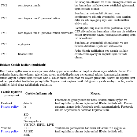
İstifadəçinin ölkəsini və dilini müəyyən etmək və
TME
com.toyota.tme.lc
bu formatdan istifadə edərək səhifələri göstərmək
üçün istifadə olunur.
Son baxılan avtomobil bölməsi, son
konfiqurasiya edilmiş avtomobil, son baxılan
TME
com.toyota.tme.t1.personalization
diler və səhifəyə giriş sayı kimi məlumatları
ehtiva edir.
Fərdiləşdirilmiş məlumatları göstərmək üçün
CTA düymələrinə basmadan müəyyən bir səhifəyə
TME
com.toyota.tme.t1.personalization.activeCtas
edilən ziyarətlərin sayını yaddaşda saxlamaq üçün
istifadə olunur.
Son baxılan avtomobil bölmələrinin və son
TME
mytoyota
baxılan dilerlərin siyahısını ehtiva edir.
Aylıq ödəniş tariflərinin veb-saytda istifadə
TME
financeRates
edilib-edilməyəcəyini seçmək üçün istifadə
olunur.
Reklam Cookie faylları (genişlənir)
Bu Cookie fayllar sizə və maraqlarınıza daha uyğun olan reklamları təqdim etmək üçün istifadə olunur. Biz
onlardan həmçinin reklamın göstərilmə sayını məhdudlaşdırmaq və rəqəmsal reklam kampaniyalarımızın
effektivliyini ölçmək üçün istifadə edirik. Onlar bizim adımızdan və Toyota şirkətinin icazəsi ilə üçüncü tərəf
reklam şəbəkələri tərəfindən yerləşdirilir. Toyota.co.uk saytına daxil olduğunuzu yadda saxlayır və bu, media
sahibləri kimi digər təşkilatlarla paylaşılır.
Cookie faylların
Cookie faylların adı
Məqsəd
provayderi
Facebook-da gördüyünüz hər hansı reklamımızın uyğun və
Facebook
datrc fr
fərdiləşdirilmiş olması üçün unikal ID-dən istifadə edir. Bunun
Privacy policy
lu
qarşısını almaq üçün Facebook profil parametrlərində Facebook
reklam seçimlərinizi nəzərdən keçirməlisiniz.
SID
HSID
Demographics
VISITOR_INFO1_LIVE
Youtube
PREF
Youtube-da gördüyünüz hər hansı reklamımızın uyğun və
Privacy policy
APISID
fərdiləşdirilmiş olması üçün unikal ID-dən istifadə edir.
SSID