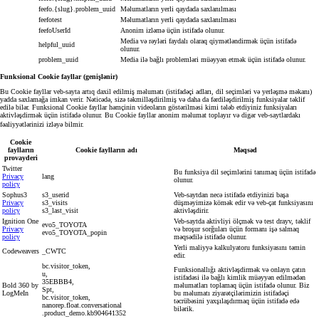
feefo.{slug}.problem_uuid
Məlumatların yerli qaydada saxlanılması
feefotest
Məlumatların yerli qaydada saxlanılması
feefoUserId
Anonim izləmə üçün istifadə olunur.
Media və rəyləri faydalı olaraq qiymətləndirmək üçün istifadə
helpful_uuid
olunur.
problem_uuid
Media ilə bağlı problemləri müəyyən etmək üçün istifadə olunur.
Funksional Cookie fayllar (genişlənir)
Bu Cookie fayllar veb-sayta artıq daxil edilmiş məlumatı (istifadəçi adları, dil seçimləri və yerləşmə məkanı)
yadda saxlamağa imkan verir. Nəticədə, sizə təkmilləşdirilmiş və daha da fərdiləşdirilmiş funksiyalar təklif
edilə bilər. Funksional Cookie fayllar həmçinin videoların göstərilməsi kimi tələb etdiyiniz funksiyaları
aktivləşdirmək üçün istifadə olunur. Bu Cookie fayllar anonim məlumat toplayır və digər veb-saytlardakı
fəaliyyətlərinizi izləyə bilmir.
Cookie
faylların
Cookie faylların adı
Məqsəd
provayderi
Twitter
Bu funksiya dil seçimlərini tanımaq üçün istifadə
Privacy
lang
olunur.
policy
Sophus3
s3_userid
Veb-saytdan necə istifadə etdiyinizi başa
Privacy
s3_visits
düşməyimizə kömək edir və veb-çat funksiyasını
policy
s3_last_visit
aktivləşdirir.
Ignition One
Veb-saytda aktivliyi ölçmək və test drayv, təklif
evo5_TOYOTA
Privacy
və broşur sorğuları üçün formanı işə salmaq
evo5_TOYOTA_popin
policy
məqsədilə istifadə olunur.
Yerli maliyyə kalkulyatoru funksiyasını təmin
Codeweavers
_CWTC
edir.
bc.visitor_token,
Funksionallığı aktivləşdirmək və onlayn çatın
u,
istifadəsi ilə bağlı kimlik müəyyən edilmədən
35EBBB4,
Bold 360 by
məlumatları toplamaq üçün istifadə olunur. Biz
Spt,
LogMeIn
bu məlumatı ziyarətçilərimizin istifadəçi
bc.visitor_token,
təcrübəsini yaxşılaşdırmaq üçün istifadə edə
nanorep.float.conversational
bilərik.
.product_demo.kb904641352