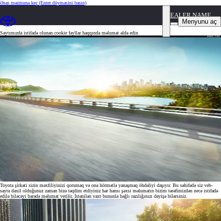
Əsas məzmuna keç
(Enter düyməsini basın)
DEALER NAME
Cookie (kuki) fayllarla bağlı siyasətimiz
Menyunu aç
Saytımızda istifadə olunan cookie fayllar haqqında məlumat əldə edin
Toyota şirkəti sizin məxfiliyinizi qorumaq və ona hörmətlə yanaşmaq öhdəliyi daşıyır. Bu səhifədə siz veb-
sayta daxil olduğunuz zaman bizə təqdim etdiyiniz hər hansı şəxsi məlumatın bizim tərəfimizdən necə istifadə
edilə biləcəyi barədə məlumat verilir. İstənilən vaxt bununla bağlı razılığınızı dəyişə bilərsiniz.