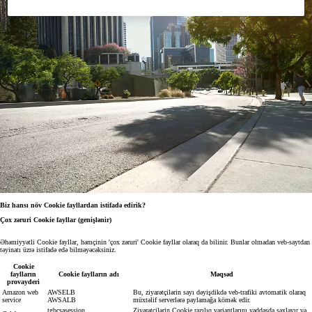
Biz hansı növ Cookie fayllardan istifadə edirik?
Çox zəruri Cookie fayllar (genişlənir)
Əhəmiyyətli Cookie fayllar, həmçinin 'çox zəruri' Cookie fayllar olaraq da bilinir. Bunlar olmadan veb-saytdan
təyinatı üzrə istifadə edə bilməyəcəksiniz.
Cookie
faylların
Cookie faylların adı
Məqsəd
provayderi
Amazon web
AWSELB
Bu, ziyarətçilərin sayı dəyişdikdə veb-trafiki avtomatik olaraq
service
AWSALB
müxtəlif serverlərə paylamağa kömək edir.
tgbcsasession
Ziyarətçilərin Cookie razılıq variantlarını yaddaşda saxlayır və