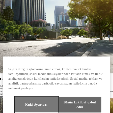
Saytın düzgün işləməsini təmin etmək, kontent və reklamları
fərdiləşdirmək, sosial media funksiyalarından istifadə etmək və trafiki
analiz etmək üçün kukilərdən istifadə edirik. Sosial media, reklam və
Cookie fayl nədir?
analitik partnyorlarımız vasitəsilə saytımızdan istifadəniz barədə
Cookie fayl veb-səhifəmizdən göndərilən və siz bizim veb-saytımızdan istifadə edərkən veb-brauzerinizdə,
məlumat paylaşırıq.
mobil telefonunuzda və ya başqa cihazınızda saxladığınız kiçik məlumat parçasıdır. O, növbəti dəfə səhifəyə
daxil olduğunuz zaman səhifədə cihazınızın tanınmasına kömək edir, müəyyən funksiyalara girişi təmin edir və
sizin veb-saytdakı fəaliyyətinizi başa düşür. Cookie fayllar geniş yayılmış veb-texnologiyadır - əksər veb-
saytlar kukilərdən istifadə edir.
Bütün kukiləri qəbul
Kuki Ayarları
edin