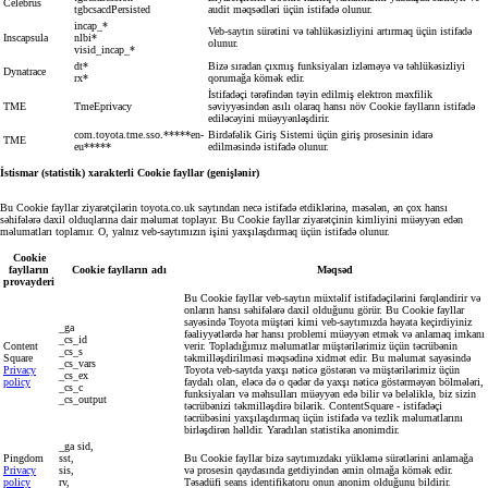
Celebrus
tgbcsacdPersisted
audit məqsədləri üçün istifadə olunur.
incap_*
Veb-saytın sürətini və təhlükəsizliyini artırmaq üçün istifadə
Inscapsula
nlbi*
olunur.
visid_incap_*
dt*
Bizə sıradan çıxmış funksiyaları izləməyə və təhlükəsizliyi
Dynatrace
rx*
qorumağa kömək edir.
İstifadəçi tərəfindən təyin edilmiş elektron məxfilik
TME
TmeEprivacy
səviyyəsindən asılı olaraq hansı növ Cookie faylların istifadə
ediləcəyini müəyyənləşdirir.
com.toyota.tme.sso.*****en-
Birdəfəlik Giriş Sistemi üçün giriş prosesinin idarə
TME
eu*****
edilməsində istifadə olunur.
İstismar (statistik) xarakterli Cookie fayllar (genişlənir)
Bu Cookie fayllar ziyarətçilərin toyota.co.uk saytından necə istifadə etdiklərinə, məsələn, ən çox hansı
səhifələrə daxil olduqlarına dair məlumat toplayır. Bu Cookie fayllar ziyarətçinin kimliyini müəyyən edən
məlumatları toplamır. O, yalnız veb-saytımızın işini yaxşılaşdırmaq üçün istifadə olunur.
Cookie
faylların
Cookie faylların adı
Məqsəd
provayderi
Bu Cookie fayllar veb-saytın müxtəlif istifadəçilərini fərqləndirir və
onların hansı səhifələrə daxil olduğunu görür. Bu Cookie fayllar
sayəsində Toyota müştəri kimi veb-saytımızda həyata keçirdiyiniz
_ga
fəaliyyətlərdə hər hansı problemi müəyyən etmək və anlamaq imkanı
_cs_id
Content
verir. Topladığımız məlumatlar müştərilərimiz üçün təcrübənin
_cs_s
Square
təkmilləşdirilməsi məqsədinə xidmət edir. Bu məlumat sayəsində
_cs_vars
Privacy
Toyota veb-saytda yaxşı nəticə göstərən və müştərilərimiz üçün
_cs_ex
policy
faydalı olan, eləcə də o qədər də yaxşı nəticə göstərməyən bölmələri,
_cs_c
funksiyaları və məhsulları müəyyən edə bilir və beləliklə, biz sizin
_cs_output
təcrübənizi təkmilləşdirə bilərik. ContentSquare - istifadəçi
təcrübəsini yaxşılaşdırmaq üçün istifadə və tezlik məlumatlarını
birləşdirən həlldir. Yaradılan statistika anonimdir.
_ga sid,
Pingdom
sst,
Bu Cookie fayllar bizə saytımızdakı yükləmə sürətlərini anlamağa
Privacy
sis,
və prosesin qaydasında getdiyindən əmin olmağa kömək edir.
policy
rv,
Təsadüfi seans identifikatoru onun anonim olduğunu bildirir.