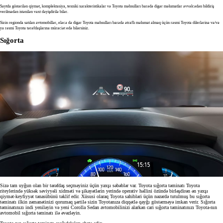
Saytda göstərilən qiymət, komplektasiya, texniki xarakteristikalar və Toyota məhsulları barədə digər məlumatlar əvvəlcədən bildiriş
verilmədən istənilən vaxt dəyişdirilə bilər.
Sizin regionda satılan avtomobillər, eləcə də digər Toyota məhsulları barədə ətraflı məlumat almaq üçün rəsmi Toyota dilerlərinə və/və
ya rəsmi Toyota tərəfdaşlarına müraciət edə bilərsiniz.
Sığorta
Sizə tam uyğun olan bir tərəfdaş seçməyiniz üçün yaxşı səbəblər var. Toyota sığorta təminatı Toyota
riteylerində yüksək səviyyəli xidməti və şikayətlərin yerində operativ həllini özündə birləşdirən ən yaxşı
qiymət-keyfiyyət tənasübünü təklif edir. Xüsusi olaraq Toyota sahibləri üçün nəzərdə tutulmuş bu sığorta
təminatı ilkin zəmanətinizi qorumaq şərtilə sizin Toyotanıza diqqətlə qayğı göstərməyə imkan verir. Sığorta
təminatınızı indi yeniləyin və yeni Corolla Sedan avtomobilinizi alarkən cari sığorta təminatınızı Toyota-nın
avtomobil sığorta təminatı ilə əvəzləyin.