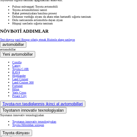
Toyota-nın sığorta təminatı aşağıdakıları əhatə edir:
Pulsuz müvəqqəti Toyota avtomobili
Toyota avtomobilinin təmiri
Rahat pretenziyalara baxılma prosesi
Dolunun vurduğu ziyanı da əhatə edən hərtərəfli sığorta təminatı
Dolu nəticəsində avtomobilə dəyən ziyan
Hüquqi xərclərin sığorta təminatı
NÖVBƏTİ ADDIMLAR
Test-drayva yazıl
Broşur sifariş etmək
Bizimlə əlaqə saxlayın
avtomobillər
avtomobillər
Yeni avtomobillər
Corolla
Camry
Toyota C-HR
RAV4
Highlander
Land Cruiser
Land Cruiser 300
Fortuner
Hilux
Yaris Cross
Proace City
Toyota-nın təsdiqlənmiş ikinci əl avtomobilləri
Toyotanın innovativ texnologiyaları
Toyotanın innovativ texnologiyaları
Toyotanın innovativ texnologiyaları
Toyota Hibriddən soruşun
Toyota dünyası