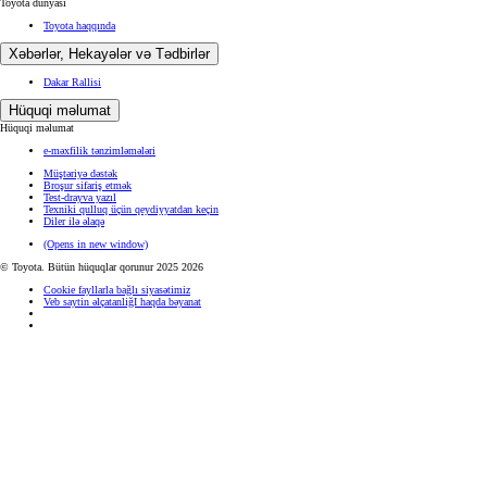
Toyota dünyası
Toyota haqqında
Xəbərlər, Hekayələr və Tədbirlər
Dakar Rallisi
Hüquqi məlumat
Hüquqi məlumat
e-məxfilik tənzimləmələri
Müştəriyə dəstək
Broşur sifariş etmək
Test-drayva yazıl
Texniki qulluq üçün qeydiyyatdan keçin
Diler ilə əlaqə
(Opens in new window)
© Toyota. Bütün hüquqlar qorunur 2025 2026
Cookie fayllarla bağlı siyasətimiz
Veb saytin əlçatanliğI haqda bəyanat