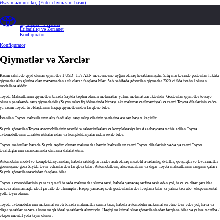
Əsas məzmuna keç
(Enter düyməsini basın)
Ümumi təsvir
Xüsusiyyətlər və Spesifikasiyalar
Qiymətlər və Xərclər
Etibarlılıq və Zəmanət
Konfiqurator
Konfiqurator
Qiymətlər və Xərclər
Rəsmi səhifədə qeyd olunan qiymətlər 1 USD=1.73 AZN məzənnəsinə uyğun olaraq hesablanmışdır. Satış mərkəzində göstərilən faktiki
qiymətlər alış gününə olan məzənnədən asılı olaraq fərqlənə bilər. Veb-səhifədə göstərilən qiymətlər 2020-ci ildə istehsal olunan
modellərə aiddir.
Toyota Məhsullarının qiymətləri barədə Saytda təqdim olunan məlumatlar yalnız məlumat xarakterlidir. Göstərilən qiymətlər tövsiyə
olunan pərakəndə satış qiymətləridir (Saytın müvafiq bölməsində birbaşa əks məlumat verilməmişsə) və rəsmi Toyota dilerlərinin və/və
ya rəsmi Toyota tərəfdaşlarının həqiqi qiymətlərindən fərqlənə bilər.
İstənilən Toyota məhsullarının alışı fərdi alqı-satqı müqaviləsinin şərtlərinə əsasən həyata keçirilir.
Saytda göstərilən Toyota avtomobillərinin texniki xarakteristikaları və komplektasiyaları Azərbaycana təchiz edilən Toyota
avtomobillərinin xarakteristikalarından və komplektasiyalarından seçilə bilər.
Toyota məhsulları barədə Saytda təqdim olunan məlumatlar həmin Məhsulların rəsmi Toyota dilerlərinin və/və ya rəsmi Toyota
tərəfdaşlarının sərəncamında olmasına dəlalət etmir.
Avtomobilin model və komplektasiyasından, habelə satıldığı ərazidən asılı olaraq müxtəlif avadanlıq, detallar, qovşaqlar və ləvazimatlar
görünüşünə görə Saytda təsvir edilənlərdən fərqlənə bilər. Avtomobillərin, aksessuarların və digər Toyota məhsullarının rənginin çaları
Saytda göstərilən təsvirdən fərqlənə bilər.
Toyota avtomobillərinin yanacaq sərfi barədə məlumatlar sürmə tərzi, habelə yanacaq sərfinə təsir edən yol, hava və digər şəraitlər
nəzərə alınmamaqla ideal şəraitlərdə alınmışdır. Həqiqi yanacaq sərfi göstərilənlərdən fərqlənə bilər və yalnız təcrübə / eksperimental
yolla təyin olunur.
Toyota avtomobillərinin maksimal sürəti barədə məlumatlar sürmə tərzi, habelə avtomobilin maksimal sürətinə təsir edən yol, hava və
digər şəraitlər nəzərə alınmamaqla ideal şəraitlərdə alınmışdır. Həqiqi maksimal sürət göstərilənlərdən fərqlənə bilər və yalnız təcrübə /
eksperimental yolla təyin olunur.