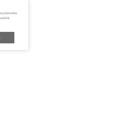
siyalarından
analitik
n