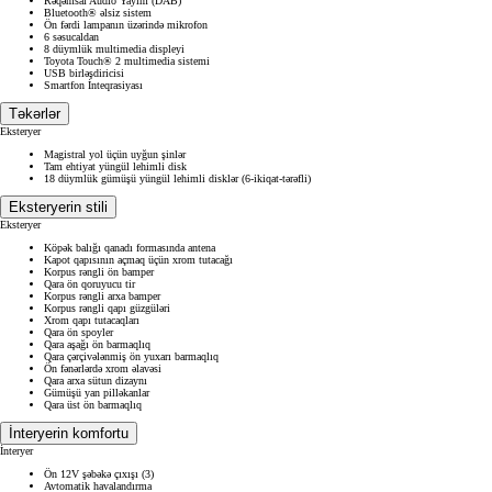
Rəqəmsal Audio Yayım (DAB)
Bluetooth® əlsiz sistem
Ön fərdi lampanın üzərində mikrofon
6 səsucaldan
8 düymlük multimedia displeyi
Toyota Touch® 2 multimedia sistemi
USB birləşdiricisi
Smartfon İnteqrasiyası
Təkərlər
Eksteryer
Magistral yol üçün uyğun şinlər
Tam ehtiyat yüngül lehimli disk
18 düymlük gümüşü yüngül lehimli disklər (6-ikiqat-tərəfli)
Eksteryerin stili
Eksteryer
Köpək balığı qanadı formasında antena
Kapot qapısının açmaq üçün xrom tutacağı
Korpus rəngli ön bamper
Qara ön qoruyucu tir
Korpus rəngli arxa bamper
Korpus rəngli qapı güzgüləri
Xrom qapı tutacaqları
Qara ön spoyler
Qara aşağı ön barmaqlıq
Qara çərçivələnmiş ön yuxarı barmaqlıq
Ön fənərlərdə xrom əlavəsi
Qara arxa sütun dizaynı
Gümüşü yan pilləkanlar
Qara üst ön barmaqlıq
İnteryerin komfortu
İnteryer
Ön 12V şəbəkə çıxışı (3)
Avtomatik havalandırma