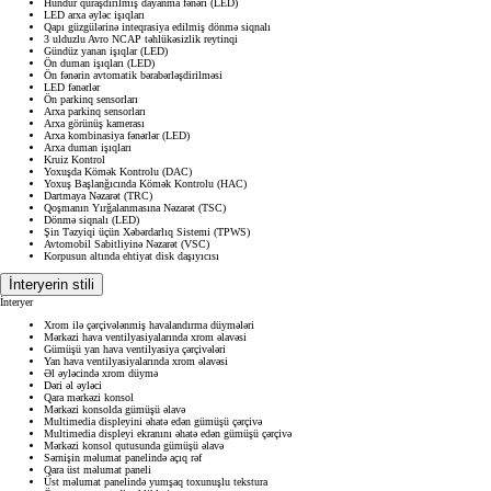
Hündür quraşdırılmış dayanma fənəri (LED)
LED arxa əyləc işıqları
Qapı güzgülərinə inteqrasiya edilmiş dönmə siqnalı
3 ulduzlu Avro NCAP təhlükəsizlik reytinqi
Gündüz yanan işıqlar (LED)
Ön duman işıqları (LED)
Ön fənərin avtomatik bərabərləşdirilməsi
LED fənərlər
Ön parkinq sensorları
Arxa parkinq sensorları
Arxa görünüş kamerası
Arxa kombinasiya fənərlər (LED)
Arxa duman işıqları
Kruiz Kontrol
Yoxuşda Kömək Kontrolu (DAC)
Yoxuş Başlanğıcında Kömək Kontrolu (HAC)
Dartmaya Nəzarət (TRC)
Qoşmanın Yırğalanmasına Nəzarət (TSC)
Dönmə siqnalı (LED)
Şin Təzyiqi üçün Xəbərdarlıq Sistemi (TPWS)
Avtomobil Sabitliyinə Nəzarət (VSC)
Korpusun altında ehtiyat disk daşıyıcısı
İnteryerin stili
İnteryer
Xrom ilə çərçivələnmiş havalandırma düymələri
Mərkəzi hava ventilyasiyalarında xrom əlavəsi
Gümüşü yan hava ventilyasiya çərçivələri
Yan hava ventilyasiyalarında xrom əlavəsi
Əl əyləcində xrom düymə
Dəri əl əyləci
Qara mərkəzi konsol
Mərkəzi konsolda gümüşü əlavə
Multimedia displeyini əhatə edən gümüşü çərçivə
Multimedia displeyi ekranını əhatə edən gümüşü çərçivə
Mərkəzi konsol qutusunda gümüşü əlavə
Sərnişin məlumat panelində açıq rəf
Qara üst məlumat paneli
Üst məlumat panelində yumşaq toxunuşlu tekstura