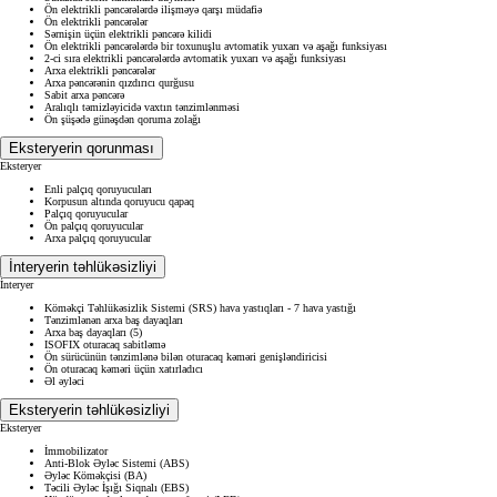
Ön elektrikli pəncərələrdə ilişməyə qarşı müdafiə
Ön elektrikli pəncərələr
Sərnişin üçün elektrikli pəncərə kilidi
Ön elektrikli pəncərələrdə bir toxunuşlu avtomatik yuxarı və aşağı funksiyası
2-ci sıra elektrikli pəncərələrdə avtomatik yuxarı və aşağı funksiyası
Arxa elektrikli pəncərələr
Arxa pəncərənin qızdırıcı qurğusu
Sabit arxa pəncərə
Aralıqlı təmizləyicidə vaxtın tənzimlənməsi
Ön şüşədə günəşdən qoruma zolağı
Eksteryerin qorunması
Eksteryer
Enli palçıq qoruyucuları
Korpusun altında qoruyucu qapaq
Palçıq qoruyucular
Ön palçıq qoruyucular
Arxa palçıq qoruyucular
İnteryerin təhlükəsizliyi
İnteryer
Köməkçi Təhlükəsizlik Sistemi (SRS) hava yastıqları - 7 hava yastığı
Tənzimlənən arxa baş dayaqları
Arxa baş dayaqları (5)
ISOFIX oturacaq sabitləmə
Ön sürücünün tənzimlənə bilən oturacaq kəməri genişləndiricisi
Ön oturacaq kəməri üçün xatırladıcı
Əl əyləci
Eksteryerin təhlükəsizliyi
Eksteryer
İmmobilizator
Anti-Blok Əyləc Sistemi (ABS)
Əyləc Köməkçisi (BA)
Təcili Əyləc İşığı Siqnalı (EBS)