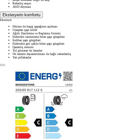
Rahatlıq asqısı
AWD düyməsi
Eksteryerin komfortu
Eksteryer
Düymə ilə baqaj qapağının açılması
Uzaqdan qapı kilidi
Ağıllı Daxiletmə və Başlatma Sistemi
Elektrikli tənzimlənə bilən qapı güzgüləri
İsidilən qapı güzgüləri
Elektriklə geri çəkilə bilən qapı güzgüləri
Qaranlıq sensoru
Yol göstərən ön fənərlər
Ön fənərin dayandırılması ilə bağlı xəbərdarlıq
Yan pilləkanlar