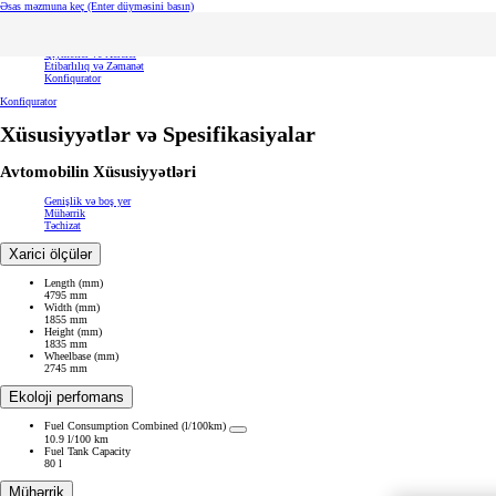
Əsas məzmuna keç
(Enter düyməsini basın)
Ümumi təsvir
Xüsusiyyətlər və Spesifikasiyalar
Qiymətlər və Xərclər
Etibarlılıq və Zəmanət
Konfiqurator
Konfiqurator
Xüsusiyyətlər və Spesifikasiyalar
Avtomobilin Xüsusiyyətləri
Genişlik və boş yer
Mühərrik
Təchizat
Xarici ölçülər
Length (mm)
4795 mm
Width (mm)
1855 mm
Height (mm)
1835 mm
Wheelbase (mm)
2745 mm
Ekoloji perfomans
Fuel Consumption Combined (l/100km)
10.9 l/100 km
Fuel Tank Capacity
80 l
Mühərrik