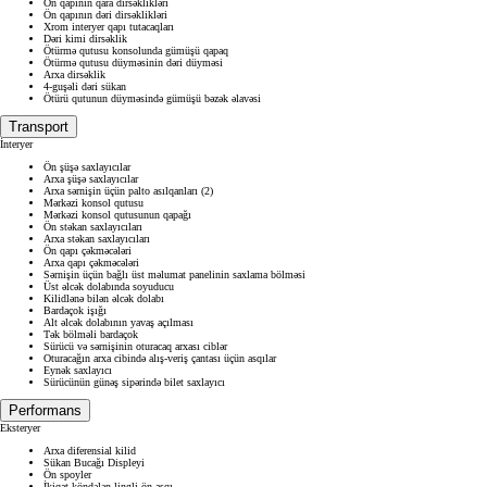
Ön qapının qara dirsəklikləri
Ön qapının dəri dirsəklikləri
Xrom interyer qapı tutacaqları
Dəri kimi dirsəklik
Ötürmə qutusu konsolunda gümüşü qapaq
Ötürmə qutusu düyməsinin dəri düyməsi
Arxa dirsəklik
4-guşəli dəri sükan
Ötürü qutunun düyməsində gümüşü bəzək əlavəsi
Transport
İnteryer
Ön şüşə saxlayıcılar
Arxa şüşə saxlayıcılar
Arxa sərnişin üçün palto asılqanları (2)
Mərkəzi konsol qutusu
Mərkəzi konsol qutusunun qapağı
Ön stəkan saxlayıcıları
Arxa stəkan saxlayıcıları
Ön qapı çəkməcələri
Arxa qapı çəkməcələri
Sərnişin üçün bağlı üst məlumat panelinin saxlama bölməsi
Üst əlcək dolabında soyuducu
Kilidlənə bilən əlcək dolabı
Bardaçok işığı
Alt əlcək dolabının yavaş açılması
Tək bölməli bardaçok
Sürücü və sərnişinin oturacaq arxası ciblər
Oturacağın arxa cibində alış-veriş çantası üçün asqılar
Eynək saxlayıcı
Sürücünün günəş sipərində bilet saxlayıcı
Performans
Eksteryer
Arxa diferensial kilid
Sükan Bucağı Displeyi
Ön spoyler
İkiqat köndələn lingli ön asqı