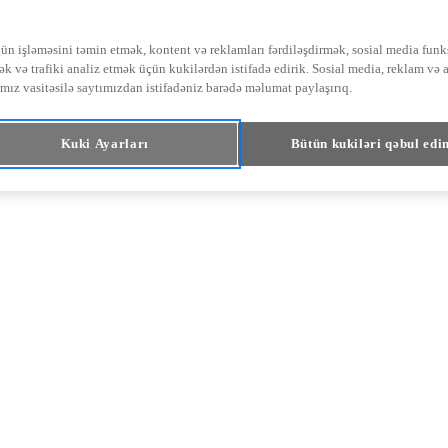
ün işləməsini təmin etmək, kontent və reklamları fərdiləşdirmək, sosial media funk
ək və trafiki analiz etmək üçün kukilərdən istifadə edirik. Sosial media, reklam və 
ımız vasitəsilə saytımızdan istifadəniz barədə məlumat paylaşırıq.
Kuki Ayarları
Bütün kukiləri qəbul edi