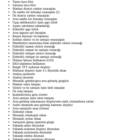
Təmiz hava filtri
Salonun hava filtri
Mərkəzi dirəyin yardım tutacaqları
Ön tərəfin üst köməkçi tutacaqları (2)
Ön dirəyin yardım tutacaqları
Arxa tərəfin üst köməkçi tutacaqları
Uşaq təhlükəsizliyi üçün qapı kilidi
Açarın xatırlatma xəbərdarlığı
Elektrikli qapı kilidi
Arxa qapının qol dayaqları
Basma düyməsi ilə başlatma
İsidilən sürücü və ön sərnişin oturacaqları
Hündürlüyü tənzimlənə bilən elektrikli sürücü oturacağı
Elektrikli uzanan sürücü oturacağı
Elektrikli uzanan ön sərnişin oturacağı
Elektrikli sürüşən sürücü oturacağı
Elektrikli sürüşən ön sərnişin oturacağı
Ötürmə Qutusu İndikatoru (GSI)
EKO-idarəetmə İndikatoru
Rəngli TFT məlumat displeyi
Məlumat displeyi üçün 4.2 düymlük ekran
Analoq spidometr
Analoq taxometr
Mexaniki gündüz/gecə arxa görünüş güzgüsü
Mərkəzi salon lampası
Sürücü və ön sərnişin üçün fərdi lampalar
Ön otaq lampası
İşıqlandırılmış giriş sistemi
Arxa sərnişin üçün salon lampası
Arxa görünüş kamerasının displeyində statik yönləndirmə xətləri
Audio ekranında arxa görünüş kamerası displeyi
Arxa sərnişinin ayaq isitməsi
Elektrikli sükan
Mexaniki teleskopik sükan
Mexaniki əyilən sükan
Sərnişinin günəş sipərində güzgü
Sükanda audio düymələri
Sükanda məlumat displeyi düymələri
Sükanda multimedia düymələri
Sükanda telefon düyməsi
Sükanda səsin tanınması düyməsi