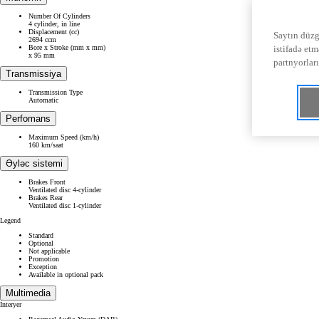
Number Of Cylinders
4 cylinder, in line
Displacement (cc)
Saytın düzg
2694 ccm
istifadə etm
Bore x Stroke (mm x mm)
x 95 mm
partnyorlar
Transmissiya
Transmission Type
Automatic
Perfomans
Maximum Speed (km/h)
160 km/saat
Əyləc sistemi
Brakes Front
Ventilated disc 4-cylinder
Brakes Rear
Ventilated disc 1-cylinder
Legend
Standard
Optional
Not applicable
Promotion
Exception
Available in optional pack
Multimedia
İnteryer