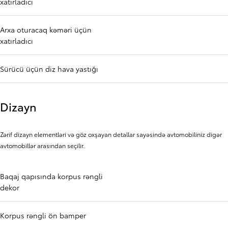
xatırladıcı
Arxa oturacaq kəməri üçün
xatırladıcı
Sürücü üçün diz hava yastığı
Dizayn
Zərif dizayn elementləri və göz oxşayan detallar sayəsində avtomobiliniz digər
avtomobillər arasından seçilir.
Baqaj qapısında korpus rəngli
dekor
Korpus rəngli ön bamper