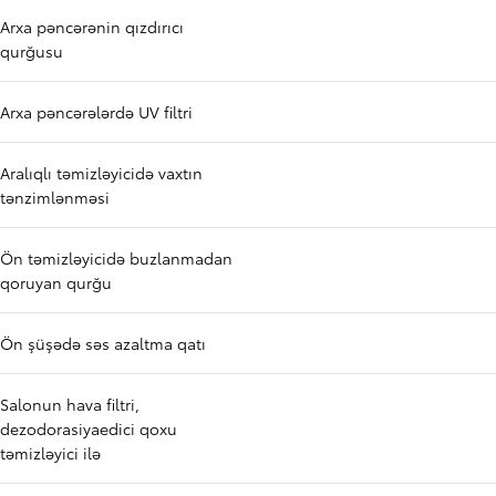
Arxa pəncərənin qızdırıcı
qurğusu
Arxa pəncərələrdə UV filtri
Aralıqlı təmizləyicidə vaxtın
tənzimlənməsi
Ön təmizləyicidə buzlanmadan
qoruyan qurğu
Ön şüşədə səs azaltma qatı
Salonun hava filtri,
dezodorasiyaedici qoxu
təmizləyici ilə