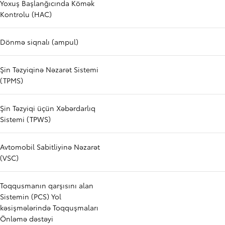
Yoxuş Başlanğıcında Kömək
Kontrolu (HAC)
Dönmə siqnalı (ampul)
Şin Təzyiqinə Nəzarət Sistemi
(TPMS)
Şin Təzyiqi üçün Xəbərdarlıq
Sistemi (TPWS)
Avtomobil Sabitliyinə Nəzarət
(VSC)
Toqqusmanın qarşısını alan
Sistemin (PCS) Yol
kəsişmələrində Toqquşmaları
Önləmə dəstəyi