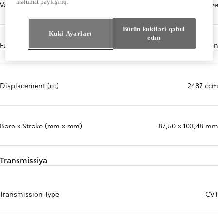
məlumat paylaşırıq.
Valve mechanism
16-valve dohc,chain drive
Bütün kukiləri qəbul
Kuki Ayarları
edin
Fuel Injection System
Direct multipoint injection
Displacement (cc)
2487 ccm
Bore x Stroke (mm x mm)
87,50 x 103,48 mm
Transmissiya
Transmission Type
CVT