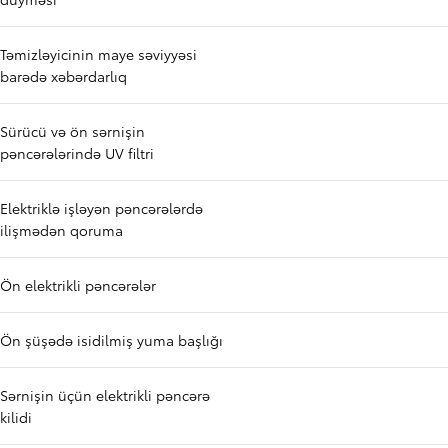
Təmizləyicinin maye səviyyəsi
barədə xəbərdarlıq
Sürücü və ön sərnişin
pəncərələrində UV filtri
Elektriklə işləyən pəncərələrdə
ilişmədən qoruma
Ön elektrikli pəncərələr
Ön şüşədə isidilmiş yuma başlığı
Sərnişin üçün elektrikli pəncərə
kilidi