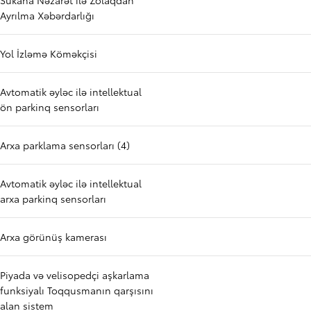
Sükana Nəzarət ilə Zolaqdan
Ayrılma Xəbərdarlığı
Yol İzləmə Köməkçisi
Avtomatik əyləc ilə intellektual
ön parkinq sensorları
Arxa parklama sensorları (4)
Avtomatik əyləc ilə intellektual
arxa parkinq sensorları
Arxa görünüş kamerası
Piyada və velisopedçi aşkarlama
funksiyalı Toqqusmanın qarşısını
alan sistem