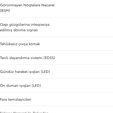
Görünməyən Nöqtələrə Nəzarət
(BSM)
Qapı güzgülərinə inteqrasiya
edilmiş dönmə siqnalı
Təhlükəsiz çıxışa kömək
Təcili dayandırma sistemi (EDSS)
Gündüz hərəkət işıqları (LED)
Ön duman işıqları (LED)
Fara təmizləyiciləri