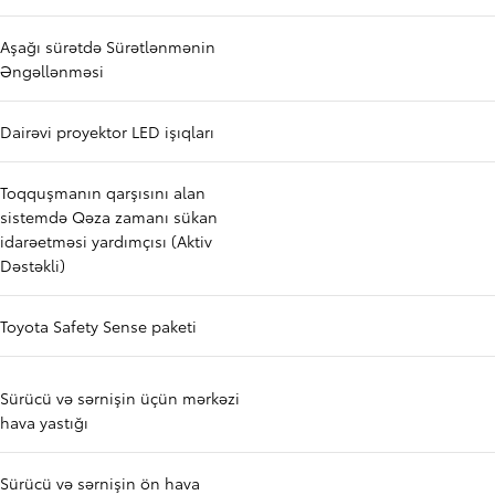
Aşağı sürətdə Sürətlənmənin
Əngəllənməsi
Dairəvi proyektor LED işıqları
Toqquşmanın qarşısını alan
sistemdə Qəza zamanı sükan
idarəetməsi yardımçısı (Aktiv
Dəstəkli)
Toyota Safety Sense paketi
Sürücü və sərnişin üçün mərkəzi
hava yastığı
Sürücü və sərnişin ön hava