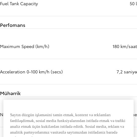
Fuel Tank Capacity
50 l
Perfomans
Maximum Speed (km/h)
180 km/saat
Acceleration 0-100 km/h (secs)
7,2 saniyə
Mühərrik
Number Of Cylinders
4 cylinder, in line
Saytın düzgün işləməsini təmin etmək, kontent və reklamları
fərdiləşdirmək, sosial media funksiyalarından istifadə etmək və trafiki
analiz etmək üçün kukilərdən istifadə edirik. Sosial media, reklam və
analitik partnyorlarımız vasitəsilə saytımızdan istifadəniz barədə