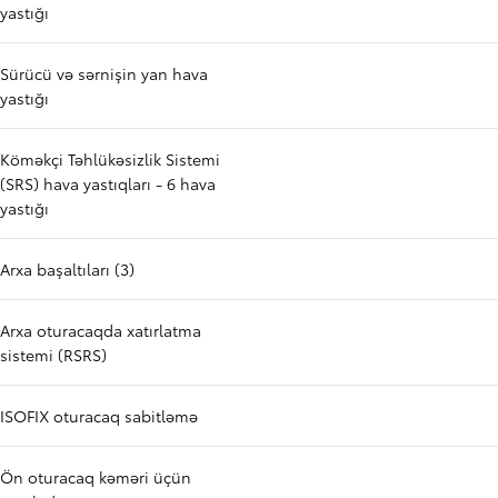
yastığı
Sürücü və sərnişin yan hava
yastığı
Köməkçi Təhlükəsizlik Sistemi
(SRS) hava yastıqları - 6 hava
yastığı
Arxa başaltıları (3)
Arxa oturacaqda xatırlatma
sistemi (RSRS)
ISOFIX oturacaq sabitləmə
Ön oturacaq kəməri üçün