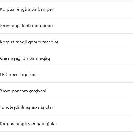
Korpus rəngli arxa bamper
Xrom qapı lenti mouldinqi
Korpus rəngli qapı tutacaqları
Qara aşağı ön barmaqlıq
LED arxa stop işıq
Xrom pəncərə çərçivəsi
Tündləşdirilmiş arxa işıqlar
Korpus rəngli yan qabırğalar