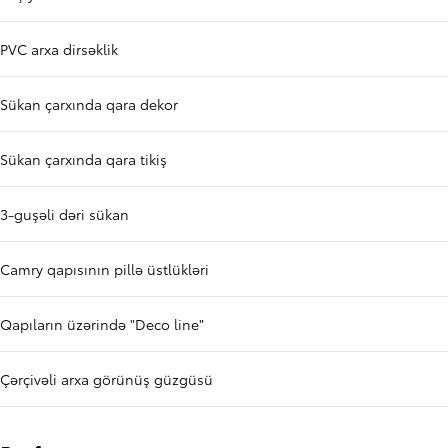
PVC arxa dirsəklik
Sükan çarxında qara dekor
Sükan çarxında qara tikiş
3-guşəli dəri sükan
Camry qapısının pillə üstlükləri
Qapıların üzərində "Deco line"
Çərçivəli arxa görünüş güzgüsü