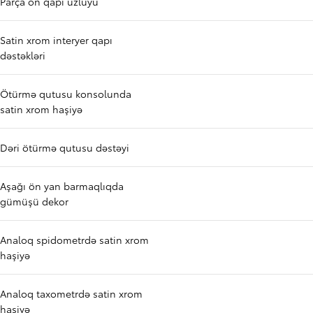
Parça ön qapı üzlüyü
Satin xrom interyer qapı
dəstəkləri
Ötürmə qutusu konsolunda
satin xrom haşiyə
Dəri ötürmə qutusu dəstəyi
Aşağı ön yan barmaqlıqda
gümüşü dekor
Analoq spidometrdə satin xrom
haşiyə
Analoq taxometrdə satin xrom
haşiyə