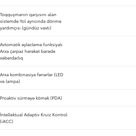
Toqquşmanın qarşısını alan
sistemdə Yol ayrıcında dönmə
yardımçısı (gündüz vaxtı)
Avtomatik əyləcləmə funksiyalı
Arxa çarpaz hərəkət barədə
xəbərdarlıq
Arxa kombinasiya fənərlər (LED
və lampa)
Proaktiv sürməyə kömək (PDA)
İntellektual Adaptiv Kruiz Kontrol
(iACC)