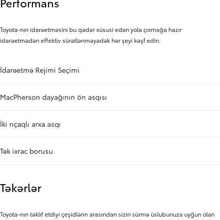
Performans
Toyota-nın idarəetməsini bu qədər xüsusi edən yola çıxmağa hazır
idarəetmədən effektiv sürətlənməyədək hər şeyi kəşf edin.
İdarəetmə Rejimi Seçimi
MacPherson dayağının ön asqısı
İki rıçaqlı arxa asqı
Tək ixrac borusu
Təkərlər
Toyota-nın təklif etdiyi çeşidlərin arasından sizin sürmə üslubunuza uyğun olan