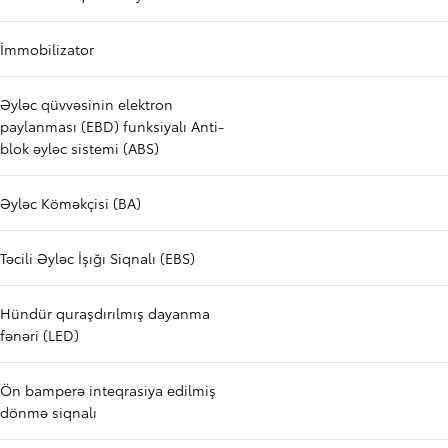
İmmobilizator
Əyləc qüvvəsinin elektron
paylanması (EBD) funksiyalı Anti-
blok əyləc sistemi (ABS)
Əyləc Köməkçisi (BA)
Təcili Əyləc İşığı Siqnalı (EBS)
Hündür quraşdırılmış dayanma
fənəri (LED)
Ön bamperə inteqrasiya edilmiş
dönmə siqnalı