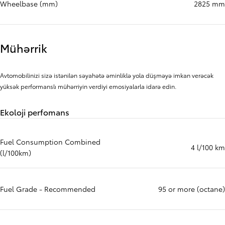
Wheelbase (mm)
2825 mm
Mühərrik
Avtomobilinizi sizə istənilən səyahətə əminliklə yola düşməyə imkan verəcək
yüksək performanslı mühərriyin verdiyi emosiyalarla idarə edin.
Ekoloji perfomans
Fuel Consumption Combined
4 l/100 km
(l/100km)
Fuel Grade - Recommended
95 or more (octane)