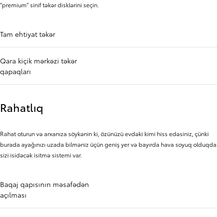
"premium" sinif təkər disklərini seçin.
Tam ehtiyat təkər
Qara kiçik mərkəzi təkər
qapaqları
Rahatlıq
Rahat oturun və arxanıza söykənin ki, özünüzü evdəki kimi hiss edəsiniz, çünki
burada ayağınızı uzada bilməniz üçün geniş yer və bayırda hava soyuq olduqda
sizi isidəcək isitmə sistemi var.
Baqaj qapısının məsafədən
açılması