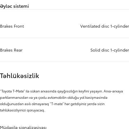
Əyləc sistemi
Brakes Front
Ventilated disc 1-cylinder
Brakes Rear
Solid disc 1-cylinder
Təhlükəsizlik
“Toyota T-Mate” ilə sükan arxasında qayğısızlığın keyfini yaşayın. Arxa-arxaya
parklanmanızdan və ya çoxlu avtomobilin olduğu yol kəsişməsində
olduğunuzdan asılı olmayaraq “T-mate” hər getdiyiniz yerdə sizin
təhlükəsizliyinizi qoruyacaq.
Müdaxilə siqnalizasiyası