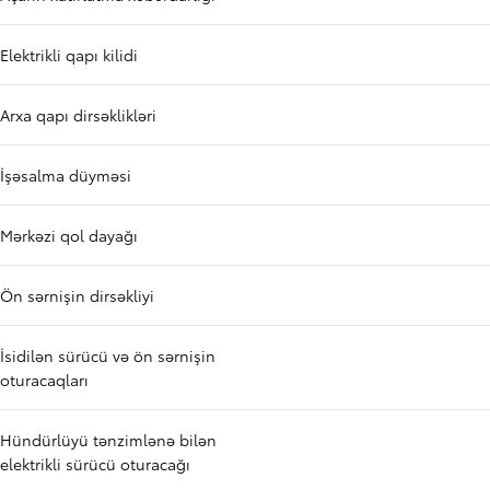
Elektrikli qapı kilidi
Arxa qapı dirsəklikləri
İşəsalma düyməsi
Mərkəzi qol dayağı
Ön sərnişin dirsəkliyi
İsidilən sürücü və ön sərnişin
oturacaqları
Hündürlüyü tənzimlənə bilən
elektrikli sürücü oturacağı