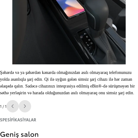
Şəhərdə və ya şəhərdən kənarda olmağınızdan asılı olmayaraq telefonunuzu
yolda asanlıqla şarj edin. Qi ilə uyğun gələn simsiz şarj cihazı ilə hər zaman
əlaqədə qalın. Sadəcə cihazınızı inteqrasiya edilmiş eBin®-də sürüşməyən bir
səthə yerləşirin və harada olduğunuzdan asılı olmayaraq onu simsiz şarj edin.
1 / 1
Əvvəlki
Sonrakı
SPESIFIKASIYALAR
Geniş salon