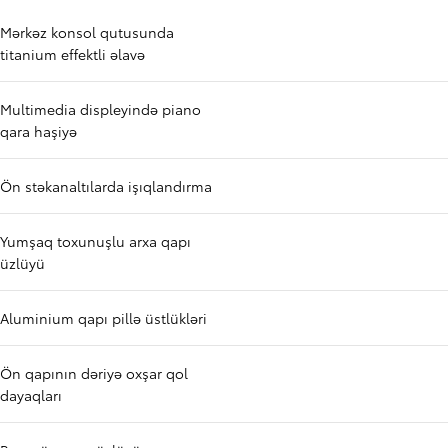
Mərkəz konsol qutusunda
titanium effektli əlavə
Multimedia displeyində piano
qara haşiyə
Ön stəkanaltılarda işıqlandırma
Yumşaq toxunuşlu arxa qapı
üzlüyü
Aluminium qapı pillə üstlükləri
Ön qapının dəriyə oxşar qol
dayaqları