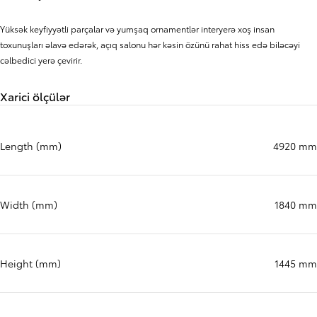
Yüksək keyfiyyətli parçalar və yumşaq ornamentlər interyerə xoş insan
toxunuşları əlavə edərək, açıq salonu hər kəsin özünü rahat hiss edə biləcəyi
cəlbedici yerə çevirir.
Xarici ölçülər
Length (mm)
4920 mm
Width (mm)
1840 mm
Height (mm)
1445 mm