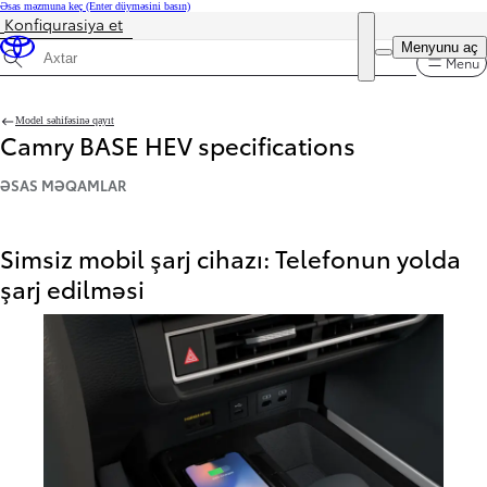
Əsas məzmuna keç
(Enter düyməsini basın)
Konfiqurasiya et
Qiymət yenilənib Konfiqurasiyanızın qiyməti 54.300 ₼
DEALER NAME
Menyunu aç
Menu
Xüsusiyyətlərini axtarın
Model səhifəsinə qayıt
Camry BASE HEV specifications
ƏSAS MƏQAMLAR
Simsiz mobil şarj cihazı: Telefonun yolda
şarj edilməsi