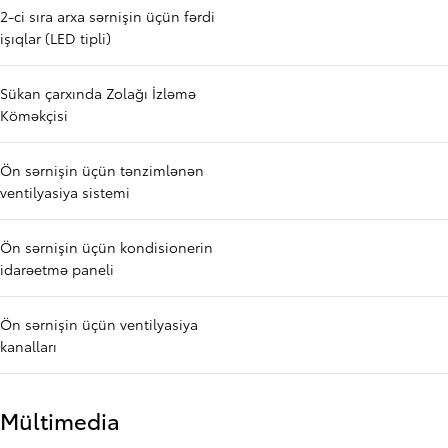
2-ci sıra arxa sərnişin üçün fərdi
işıqlar (LED tipli)
Sükan çarxında Zolağı İzləmə
Köməkçisi
Ön sərnişin üçün tənzimlənən
ventilyasiya sistemi
Ön sərnişin üçün kondisionerin
idarəetmə paneli
Ön sərnişin üçün ventilyasiya
kanalları
Mültimedia