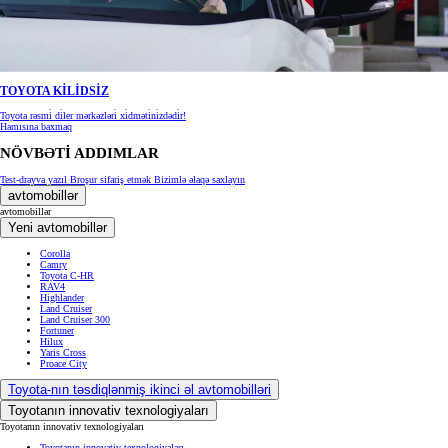
TOYOTA KİLİDSİZ
Toyota rəsmi̇ di̇ler mərkəzləri̇ xi̇dməti̇ni̇zdədi̇r!
Hamısına baxmaq
NÖVBƏTİ ADDIMLAR
Test-drayva yazıl
Broşur sifariş etmək
Bizimlə əlaqə saxlayın
avtomobillər
avtomobillər
Yeni avtomobillər
Corolla
Camry
Toyota C-HR
RAV4
Highlander
Land Cruiser
Land Cruiser 300
Fortuner
Hilux
Yaris Cross
Proace City
Toyota-nın təsdiqlənmiş ikinci əl avtomobilləri
Toyotanın innovativ texnologiyaları
Toyotanın innovativ texnologiyaları
Toyotanın innovativ texnologiyaları