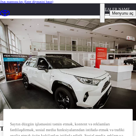
Əsas məzmuna keç
(Enter düyməsini basın)
DEALER NAME
TOYOTA BAKI MƏRKƏZİ
Menyunu aç
Saytın düzgün işləməsini təmin etmək, kontent və reklamları
TOYOTA BAKI MƏRKƏZİ
fərdiləşdirmək, sosial media funksiyalarından istifadə etmək və trafiki
analiz etmək üçün kukilərdən istifadə edirik. Sosial media, reklam və