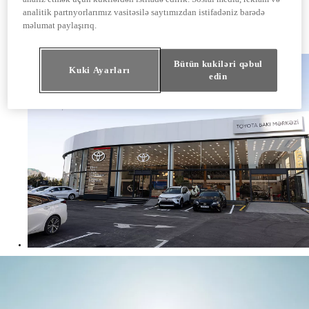
Fəzail Bayramov küç., 26, Bakı, Azərbaycan
analitik partnyorlarımız vasitəsilə saytımızdan istifadəniz barədə
Telefon: (+994) 12 496 70 10
məlumat paylaşırıq.
E-mail:
info@toyotabaku.az
Website:
www.toyotabaku.az
Bütün kukiləri qəbul
Kuki Ayarları
edin