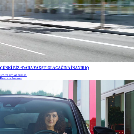
ÇÜNKİ BİZ “DAHA YAXŞI” OLACAĞINA İNANIRIQ
Tez-tez verilən suallar:
Hamısına baxmaq