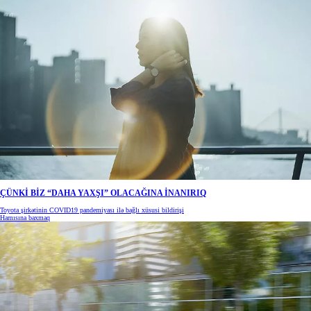
ÇÜNKİ BİZ “DAHA YAXŞI” OLACAĞINA İNANIRIQ
Toyota şirkətinin COVID19 pandemiyası ilə bağlı xüsusi bildirişi
Hamısına baxmaq