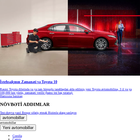
İstehsalçının Zəmanəti və Toyota 10
Rəsmi Toyota dilerində və ya tam hüquqlu tərəfdaşdan əldə edilmiş yeni Toyota avtomobilinə, 3 il və ya
100,000 km yürüş, zəmanəti verilir (hansı tez baş tutarsa).
Hamısına baxmaq
NÖVBƏTİ ADDIMLAR
Test-drayva yazıl
Broşur sifariş etmək
Bizimlə əlaqə saxlayın
avtomobillər
avtomobillər
Yeni avtomobillər
Corolla
Camry