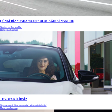
ÇÜNKİ BİZ “DAHA YAXŞI” OLACAĞINA İNANIRIQ
Tez-tez verilən suallar:
Hamısına baxmaq
TOYOTA KİLİDSİZ
Toyota rəsmi̇ di̇ler mərkəzləri̇ xi̇dməti̇ni̇zdədi̇r!
Hamısına baxmaq