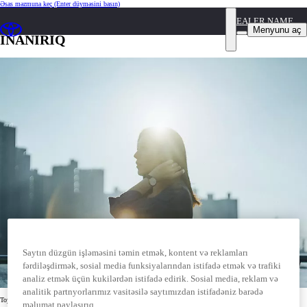
Əsas məzmuna keç
(Enter düyməsini basın)
DEALER NAME
ÇÜNKİ BİZ “DAHA YAXŞI” OLACAĞINA
Menyunu aç
İNANIRIQ
Saytın düzgün işləməsini təmin etmək, kontent və reklamları
fərdiləşdirmək, sosial media funksiyalarından istifadə etmək və trafiki
analiz etmək üçün kukilərdən istifadə edirik. Sosial media, reklam və
analitik partnyorlarımız vasitəsilə saytımızdan istifadəniz barədə
Toyota şirkətinin COVID19 pandemiyası ilə bağlı xüsusi bildirişi
məlumat paylaşırıq.