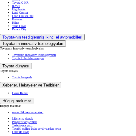
Toyota C-HR
RAV4
Highlander
Land Cruiser
Land Cruiser 300
Fortuner
Hilux
Yaris Cross
Proace City
Toyota-nın təsdiqlənmiş ikinci əl avtomobilləri
Toyotanın innovativ texnologiyaları
Toyotanın innovativ texnologiyaları
Toyotanın innovativ texnologiyaları
Toyota Hibriddən soruşun
Toyota dünyası
Toyota dünyası
Toyota haqqında
Xəbərlər, Hekayələr və Tədbirlər
Dakar Rallisi
Hüquqi məlumat
Hüquqi məlumat
e-məxfilik tənzimləmələri
Müştəriyə dəstək
Broşur sifariş etmək
Test-drayva yazıl
Texniki qulluq üçün qeydiyyatdan keçin
Diler ilə əlaqə