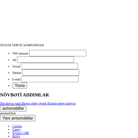
XÜSUSİ SERVİS KAMPANİYASI
VIN nömrəsi
Ad
Soyad
Telefon
E-mail
Yoxla
NÖVBƏTİ ADDIMLAR
Test-drayva yazıl
Broşur sifariş etmək
Bizimlə əlaqə saxlayın
avtomobillər
avtomobillər
Yeni avtomobillər
Corolla
Camry
Toyota C-HR
RAV4