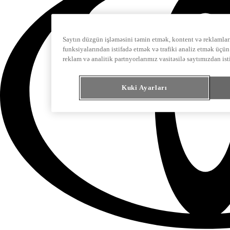
Saytın düzgün işləməsini təmin etmək, kontent və reklamları
funksiyalarından istifadə etmək və trafiki analiz etmək üçün 
reklam və analitik partnyorlarımız vasitəsilə saytımızdan is
Kuki Ayarları