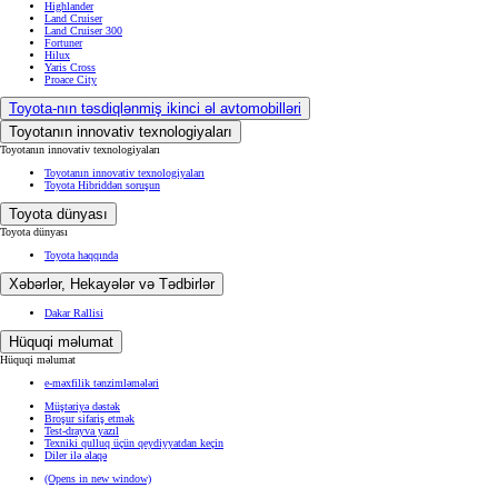
Highlander
Land Cruiser
Land Cruiser 300
Fortuner
Hilux
Yaris Cross
Proace City
Toyota-nın təsdiqlənmiş ikinci əl avtomobilləri
Toyotanın innovativ texnologiyaları
Toyotanın innovativ texnologiyaları
Toyotanın innovativ texnologiyaları
Toyota Hibriddən soruşun
Toyota dünyası
Toyota dünyası
Toyota haqqında
Xəbərlər, Hekayələr və Tədbirlər
Dakar Rallisi
Hüquqi məlumat
Hüquqi məlumat
e-məxfilik tənzimləmələri
Müştəriyə dəstək
Broşur sifariş etmək
Test-drayva yazıl
Texniki qulluq üçün qeydiyyatdan keçin
Diler ilə əlaqə
(Opens in new window)