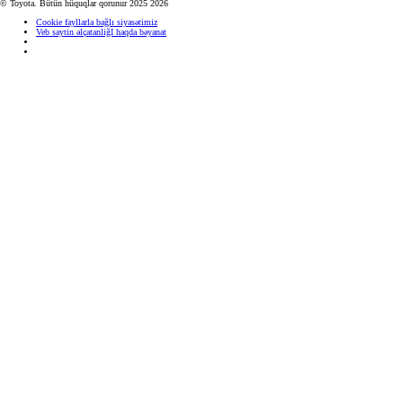
© Toyota. Bütün hüquqlar qorunur 2025 2026
Cookie fayllarla bağlı siyasətimiz
Veb saytin əlçatanliğI haqda bəyanat