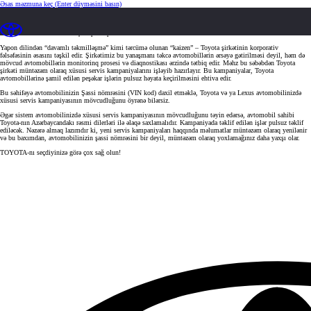
Əsas məzmuna keç
(Enter düyməsini basın)
Toyota-dan xüsusi servis kampaniyası
“Kaizen” - davamlı təkmilləşmə prinsipi
Yapon dilindən “davamlı təkmilləşmə” kimi tərcümə olunan “kaizen” – Toyota şirkətinin korporativ
fəlsəfəsinin əsasını təşkil edir. Şirkətimiz bu yanaşmanı təkcə avtomobillərin ərsəyə gətirilməsi deyil, həm də
mövcud avtomobillərin monitorinq prosesi və diaqnostikası ərzində tətbiq edir. Məhz bu səbəbdən Toyota
şirkəti müntəzəm olaraq xüsusi servis kampaniyalarını işləyib hazırlayır. Bu kampaniyalar, Toyota
avtomobillərinə şamil edilən peşəkar işlərin pulsuz həyata keçirilməsini ehtiva edir.
Bu səhifəyə avtomobilinizin Şassi nömrəsini (VIN kod) daxil etməklə, Toyota və ya Lexus avtomobilinizdə
xüsusi servis kampaniyasının mövcudluğunu öyrənə bilərsiz.
Əgər sistem avtomobilinizdə xüsusi servis kampaniyasının mövcudluğunu təyin edərsə, avtomobil sahibi
Toyota-nın Azərbaycandakı rəsmi dilerləri ilə əlaqə saxlamalıdır. Kampaniyada təklif edilən işlər pulsuz təklif
ediləcək. Nəzərə almaq lazımdır ki, yeni servis kampaniyaları haqqında məlumatlar müntəzəm olaraq yenilənir
və bu baxımdan, avtomobilinizin şassi nömrəsini bir deyil, müntəzəm olaraq yoxlamağınız daha yaxşı olar.
TOYOTA-nı seçdiyinizə görə çox sağ olun!