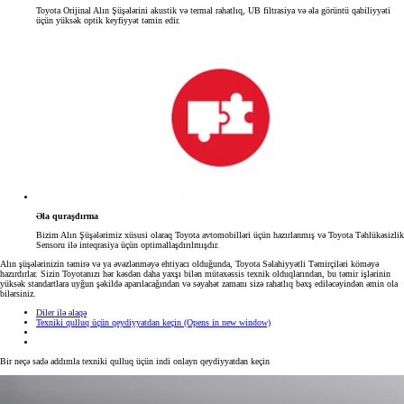
Toyota Orijinal Alın Şüşələrini akustik və termal rahatlıq, UB filtrasiya və əla görüntü qabiliyyəti
üçün yüksək optik keyfiyyət təmin edir.
Əla quraşdırma
Bizim Alın Şüşələrimiz xüsusi olaraq Toyota avtomobilləri üçün hazırlanmış və Toyota Təhlükəsizlik
Sensoru ilə inteqrasiya üçün optimallaşdırılmışdır.
Alın şüşələrinizin təmirə və ya əvəzlənməyə ehtiyacı olduğunda, Toyota Səlahiyyətli Təmirçiləri köməyə
hazırdırlar. Sizin Toyotanızı hər kəsdən daha yaxşı bilən mütəxəssis texnik olduqlarından, bu təmir işlərinin
yüksək standartlara uyğun şəkildə aparılacağından və səyahət zamanı sizə rahatlıq bəxş ediləcəyindən əmin ola
bilərsiniz.
Diler ilə əlaqə
Texniki qulluq üçün qeydiyyatdan keçin
(Opens in new window)
Bir neçə sadə addımla texniki qulluq üçün indi onlayn qeydiyyatdan keçin