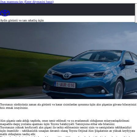
Əsas məzmuna keç
(Enter düyməsini basın)
ALIN ŞÜŞƏSİ
Aydin görüntü və tam rahatliq üçün
Toyotanızı sürdüyünüz zaman əla görüntü və kənar cisimlərdən qorunma üçün alın şüşənizə güvənə biləcəyinizi
hiss etmək istəyirsiniz.
Alın şüşəniz zədə aldığı təqdirdə, onun təmir edilməli və ya əvəzlənməli olduğunun müəyyənləşdirilməsi
məqsədilə dəqiq yoxlama aparması üçün Toyota Səlahiyyətli Təmirçisinə etibar edə bilərsiniz.
Toyotanızın yüksək keyfiyyətli alın şüşəsi ilə təchiz edilməsinin təmini sizin və sərnişinlərin təhlükəsizliyi
üçün önəmlidir – təhlükəsizlik sınaqları davamlı olaraq Toyota Orijinal Alın Şüşələrinin ən yüksək keyfiyyətə
malik olduqlarını təsdiq edir.