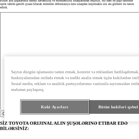
Bizim alın şüşələrimiz nəinki davamlılıq və möhkəmlilik sınaqlarından keçirilir, biz həm də şüşə səthində
optik təhrifə gətirib çıxara biləcək mümkün deformasiya üzrə sınaqdan keçirməklə sizi əla görüntü ilə təmin
edirik.
Saytın düzgün işləməsini təmin etmək, kontent və reklamları fərdiləşdirmək,
funksiyalarından istifadə etmək və trafiki analiz etmək üçün kukilərdən istif
Sosial media, reklam və analitik partnyorlarımız vasitəsilə saytımızdan isti
məlumat paylaşırıq.
Kuki Ayarları
Bütün kukiləri qəbul
Click to play video
SİZ TOYOTA ORİJİNAL ALIN ŞÜŞƏLƏRİNƏ ETİBAR EDƏ
BİLƏRSİNİZ: