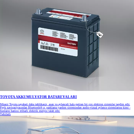
TOYOTA AKKUMULYATOR BATAREYALARI
Müasir Toyota səyahəti daha təhlükəsiz, asan və əyləncəli hala gətirən bir çox elektron sistemlər təqdim edir.
Peyk naviqasiyasından Bluetooth®-a, parklama yardım sistemindən audio-vizual əyləncə sistemlərinə kimi -
bunların hamısı etibarlı elektrik enerjisi tələb edir.
Təfsilatlı