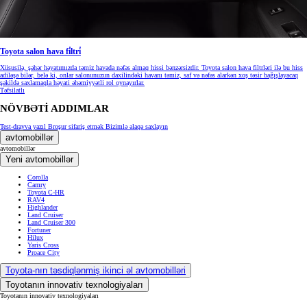
Toyota salon hava fi̇ltri̇
Xüsusilə, şəhər həyatımızda təmiz havada nəfəs almaq hissi bənzərsizdir. Toyota salon hava filtrləri ilə bu hiss
adiləşə bilər, belə ki, onlar salonunuzun daxilindəki havanı təmiz, saf və nəfəs alarkən xoş təsir bağışlayacaq
şəkildə saxlamaqla həyati əhəmiyyətli rol oynayırlar.
Təfsilatlı
NÖVBƏTİ ADDIMLAR
Test-drayva yazıl
Broşur sifariş etmək
Bizimlə əlaqə saxlayın
avtomobillər
avtomobillər
Yeni avtomobillər
Corolla
Camry
Toyota C-HR
RAV4
Highlander
Land Cruiser
Land Cruiser 300
Fortuner
Hilux
Yaris Cross
Proace City
Toyota-nın təsdiqlənmiş ikinci əl avtomobilləri
Toyotanın innovativ texnologiyaları
Toyotanın innovativ texnologiyaları