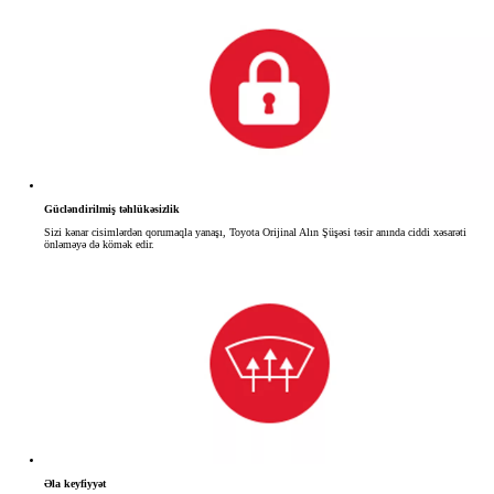
Gücləndirilmiş təhlükəsizlik
Sizi kənar cisimlərdən qorumaqla yanaşı, Toyota Orijinal Alın Şüşəsi təsir anında ciddi xəsarəti
önləməyə də kömək edir.
Əla keyfiyyət