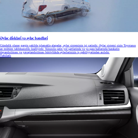
Əyləc di̇skləri̇ və əyləc bəndləri̇
Gündəlik olaraq gərgin şəkildə işləməklə əlaqədar, əyləc sisteminin işi çətindir. Əyləc sistemi sizin Toyotanın
ən mühüm təhlükəsizlik özəlliyidir. Xüsusilə çətin yol şərtlərində və ya qəza hallarında hərəkətin
dayandırılması və yavaşlandırılması bütövlükdə əyləclərinizin iş qabiliyyətindən asılıdır.
Təfsilatlı