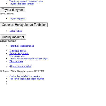
Toyotanın innovativ texnologiyaları
Toyota Hibriddən soruşun
Toyota dünyası
Toyota dünyası
Toyota haqqında
Xəbərlər, Hekayələr və Tədbirlər
Dakar Rallisi
Hüquqi məlumat
Hüquqi məlumat
e-məxfilik tənzimləmələri
Müştəriyə dəstək
Broşur sifariş etmək
Test-drayva yazıl
Texniki qulluq üçün qeydiyyatdan keçin
Diler ilə əlaqə
(Opens in new window)
© Toyota. Bütün hüquqlar qorunur 2025 2026
Cookie fayllarla bağlı siyasətimiz
Veb saytin əlçatanliğI haqda bəyanat