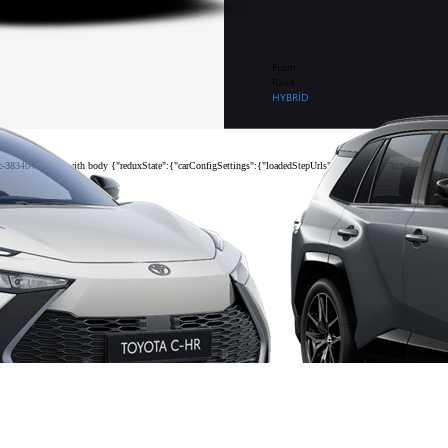
From
Rav4
HYBRID
-3834b400492a with body {"reduxState":{"carConfigSettings":{"loadedStepUrls":{"configure":"https://www.toyo