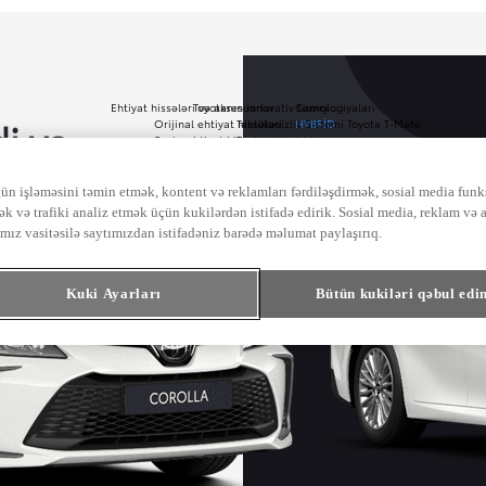
Ehtiyat hissələri və aksesuarlar
Toyotanın innovativ texnologiyaları
Camry
i və
Orijinal ehtiyat hissələri
Təhlükəsizlik Sistemi Toyota T-Mate
HYBRID
Saxta ehtiyat hissələri
Toyota Hibriddən soruşun
ə
ün işləməsini təmin etmək, kontent və reklamları fərdiləşdirmək, sosial media funk
ək və trafiki analiz etmək üçün kukilərdən istifadə edirik. Sosial media, reklam və 
ımız vasitəsilə saytımızdan istifadəniz barədə məlumat paylaşırıq.
Kuki Ayarları
Bütün kukiləri qəbul edi
adan
eniləyin və