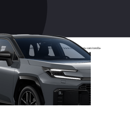
ta.az/new-cars/corolla-sedan/build","specs":"https://www.toyota.az/new-cars/corolla-