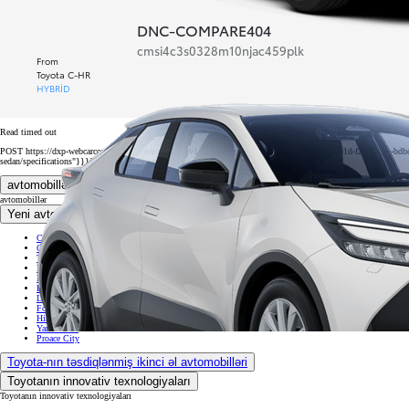
DNC-COMPARE404
cmsi4c3s0328m10njac459plk
From
Toyota C-HR
HYBRID
Read timed out
POST https://dxp-webcarconfig.toyota-europe.com/v1/car-config/az/az?path=configure/65bfd91d-f2a8-4cbb-bdbc
sedan/specifications"}}}}
avtomobillər
avtomobillər
Yeni avtomobillər
Corolla
Camry
Toyota C-HR
RAV4
Highlander
Land Cruiser
Land Cruiser 300
Fortuner
Hilux
Yaris Cross
Proace City
Toyota-nın təsdiqlənmiş ikinci əl avtomobilləri
Toyotanın innovativ texnologiyaları
Toyotanın innovativ texnologiyaları