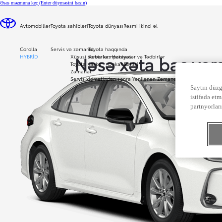
Əsas məzmuna keç
(Enter düyməsini basın)
Avtomobillər
Toyota sahibləri
Toyota dünyası
Rəsmi ikinci əl
Corolla
Servis və zəmanət
Toyota haqqında
Nəsə xəta baş verd
HYBRID
Xüsusi servis kampaniyası
Xəbərlər, Hekayələr və Tədbirlər
Toyota Kasko
Dakar Rallisi
Zəmanət
sorğunuzu icra ed
Servis xidmətindən sonra Yenilənən Zəmanət
Saytın düzg
bilmədik.
istifadə etm
partnyorlar
Biz bu problemi mümkün qədər tez ar
qaldırmaq üçün çalışırıq. Səhifəni indi y
ya daha sonra yenidən cəhd edin.