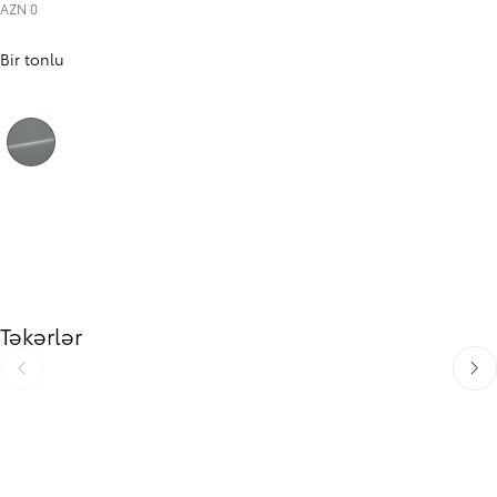
AZN 0
Bir tonlu
Xaki (6X3)
Təkərlər
Əvvəlki
Sonr