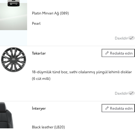
Platin Mirvari Ağ (089)
Pearl
Daxildir
Təkərlər
Redaktə edin
Təkərlər
18-düymlük tünd boz, səthi cilalanmış yüngül lehimli disklər
(6 cüt milli)
Daxildir
İnteryer
Redaktə edin
İnteryer
Black leather (LB20)