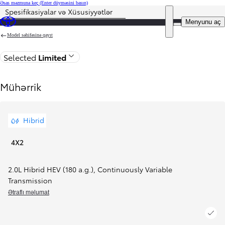
Əsas məzmuna keç
(Enter düyməsini basın)
Spesifikasiyalar və Xüsusiyyətlər
DEALER NAME
Menyunu aç
Model səhifəsinə qayıt
Selected
Limited
Mühərrik
Hibrid
4X2
2.0L Hibrid HEV (180 a.g.)
,
Continuously Variable
Transmission
Ətraflı məlumat