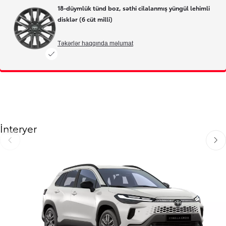
18-düymlük tünd boz, səthi cilalanmış yüngül lehimli
disklər (6 cüt milli)
Təkərlər haqqında məlumat
İnteryer
Əvvəlki
Sonr