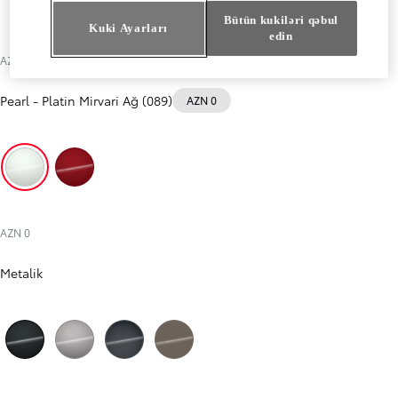
Bütün kukiləri qəbul
Kuki Ayarları
edin
AZN 0
Pearl
-
Platin Mirvari Ağ (089)
AZN 0
Platin Mirvari Ağ (089)
Alov qırmızısı (3U5)
AZN 0
Metalik
Gecə səması qarası (209)
Metal rəngi (1K0)
Boz (1L6)
Palçıq rəngi (4Z2)