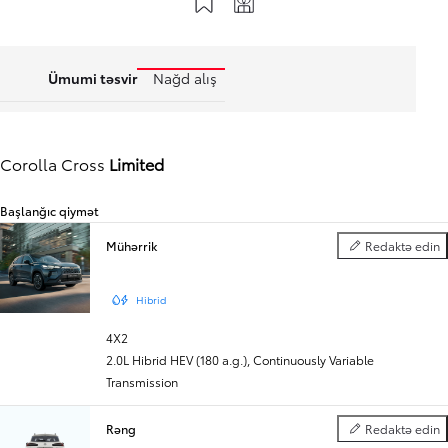
Ümumi təsvir
Nağd alış
Corolla Cross
Limited
Başlanğıc qiymət
Mühərrik
Redaktə edin
Mühərrik
Hibrid
4X2
2.0L Hibrid HEV (180 a.g.)
,
Continuously Variable
Transmission
Rəng
Redaktə edin
Rəng