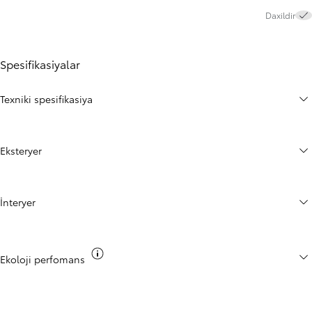
Daxildir
Spesifikasiyalar
Texniki spesifikasiya
Eksteryer
İnteryer
CO2 haqqında məlumatı keçirin
Ekoloji perfomans