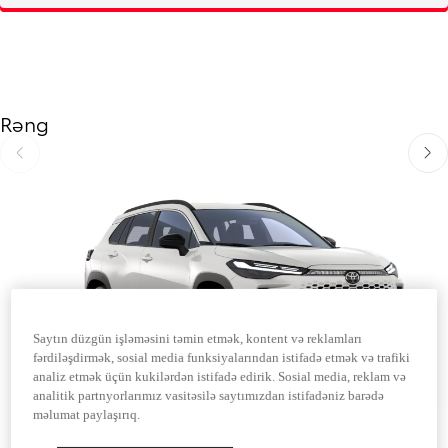
Rəng
Əvvəlki
Sonr
Saytın düzgün işləməsini təmin etmək, kontent və reklamları
fərdiləşdirmək, sosial media funksiyalarından istifadə etmək və trafiki
analiz etmək üçün kukilərdən istifadə edirik. Sosial media, reklam və
analitik partnyorlarımız vasitəsilə saytımızdan istifadəniz barədə
məlumat paylaşırıq.