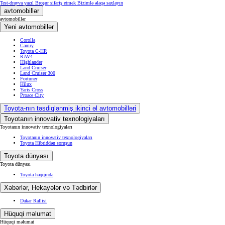
Test-drayva yazıl
Broşur sifariş etmək
Bizimlə əlaqə saxlayın
avtomobillər
avtomobillər
Yeni avtomobillər
Corolla
Camry
Toyota C-HR
RAV4
Highlander
Land Cruiser
Land Cruiser 300
Fortuner
Hilux
Yaris Cross
Proace City
Toyota-nın təsdiqlənmiş ikinci əl avtomobilləri
Toyotanın innovativ texnologiyaları
Toyotanın innovativ texnologiyaları
Toyotanın innovativ texnologiyaları
Toyota Hibriddən soruşun
Toyota dünyası
Toyota dünyası
Toyota haqqında
Xəbərlər, Hekayələr və Tədbirlər
Dakar Rallisi
Hüquqi məlumat
Hüquqi məlumat