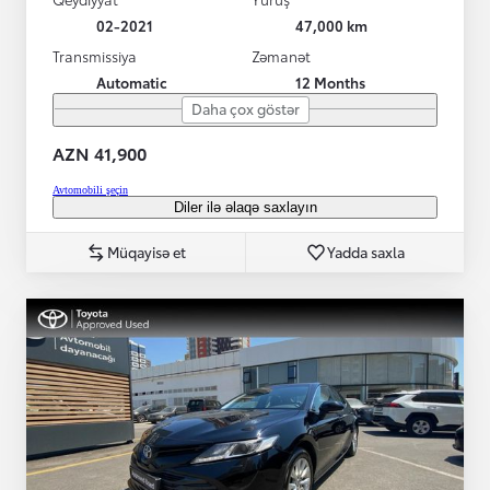
02-2021
47,000 km
Transmissiya
Zəmanət
Automatic
12 Months
Daha çox göstər
AZN 41,900
Avtomobili şeçin
Diler ilə əlaqə saxlayın
Müqayisə et
Yadda saxla