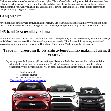
Sizi narahat edən məsələləri aradan qaldırmaq üçün, “Toyota” tərəfindən təsdiqlənmiş ikinci əl avtomobillərə
etibarlı 12 aylıq zəmanət verilir. Hibridlər sahəsində bir lider olaraq, biz zəmanət veririk ki, bizim bütün
hibridlərimizin vəziyyəti yoxlanılır. Bu yoxlama hər il həyata keçirildikdə 10 il ərzinə hibrid batareyasına
genişləndirilmiş qayğını təmin edir.
Geniş sığorta
Avtomobilinizi onu ən yaxşı tanıyanlarla sığortalayın. Biz sığortanın ən geniş əhatəli səviyyələrindən birini
təklif etməklə ən çox ehtiyacınız olduğu hallarda ən keyfiyyətli qayğını və diqqəti alacağınızı təmin edirik.
145 bənd üzrə texniki yoxlama
İxtisaslı texniki mütəxəssislərimiz “Toyota” tərəfindən təsdiq edilmiş hər istifadə olunmuş avtomobili yoxlayır
və 145 bənd üzrə tam texniki yoxlamadan keçməsini təmin edir. Hibrid sisteminin və batareyasının ideal
vəziyyətdə qalmasını təmin etmək üçün Hibridlərin Vəziyyətinin Yoxlanılması həyata keçirilir.
"Trade-in" proqramı ilə biz Sizin avtomobilinizə maksimal qiyməti
verəcəyik
Beynəlxalq bazarda Toyota ən yüksək keyfiyyəti ilə tanınır. Məhz bu səbəbdən biz istehsal etdiyimiz
avtomobilləri məmnuniyyətlə geri alırıq. "Trade-in" proqramı ilə siz peşəkar və şəffaf xidmət,
rəqabətqabiliyyətli qiymətləndirmə və, ən əsası, sükan arxasında tam arxayınlıq əldə edirsiniz.
Peşəkar xidmət
Rəqabətli qiymət
Öhdəliklərdən azadlıq
Hamısına baxmaq
Hamısına baxmaq