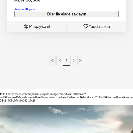
Avtomobili şeçin
Diler ilə əlaqə saxlayın
Müqayisə et
Yadda saxla
1
First Page
Previous page
Next page
Last Page
POST https://usc-webcomponents.toyota-europe.com/v1/car-filter/az/az?
carFilter=used&brand=toyota&uscEnv=production&sortOrder=published&scrollToCarFilter=true&location=de
2442-4bf6-ab7e-f9a0421bbaf3