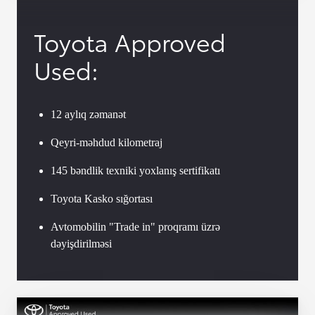
Toyota Approved
Used:
12 aylıq zəmanət
Qeyri-məhdud kilometraj
145 bəndlik texniki yoxlanış sertifikatı
Toyota Kasko sığortası
Avtomobilin "Trade in" proqramı üzrə
dəyişdirilməsi