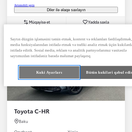
Avtomobili şeçin
Diler ilə əlaqə saxlayın
Müqayisə et
Yadda saxla
Saytın düzgün işləməsini təmin etmək, kontent və reklamları fərdiləşdirmək,
media funksiyalarından istifadə etmək və trafiki analiz etmək üçün kukilərd
istifadə edirik. Sosial media, reklam və analitik partnyorlarımız vasitəsilə
saytımızdan istifadəniz barədə məlumat paylaşırıq.
Kuki Ayarları
Bütün kukiləri qəbul edi
Toyota C-HR
Baku
Qeydiyyat
Yürüş