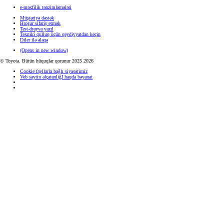
e-məxfilik tənzimləmələri
Müştəriyə dəstək
Broşur sifariş etmək
Test-drayva yazıl
Texniki qulluq üçün qeydiyyatdan keçin
Diler ilə əlaqə
(Opens in new window)
© Toyota. Bütün hüquqlar qorunur 2025 2026
Cookie fayllarla bağlı siyasətimiz
Veb saytin əlçatanliğI haqda bəyanat