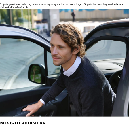
Sığorta paketlərimizdən faydalanın və arxayınlıqla sükan arxasına keçin. Sığorta hadisəsi baş verdikdə tam
xidməti əldə edəcəksiniz.
NÖVBƏTİ ADDIMLAR