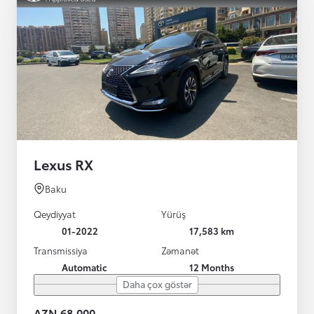
Lexus RX
Baku
Qeydiyyat
Yürüş
01-2022
17,583 km
Transmissiya
Zəmanət
Automatic
12 Months
Daha çox göstər
AZN 68,000