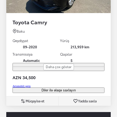
Toyota Camry
Baku
Qeydiyyat
Yürüş
09-2020
213,959 km
Transmissiya
Qapılar
Automatic
5
Daha çox göstər
AZN 34,500
Avtomobili şeçin
Diler ilə əlaqə saxlayın
Müqayisə et
Yadda saxla