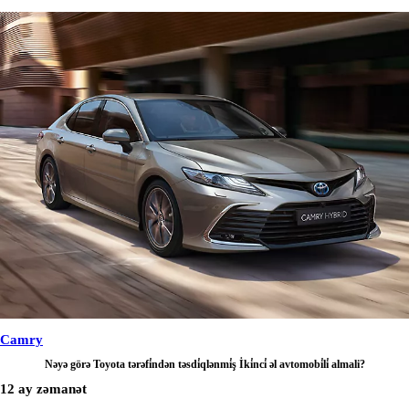
Camry
Nəyə görə Toyota tərəfi̇ndən təsdi̇qlənmi̇ş İki̇nci̇ əl avtomobi̇li̇ almali?
12 ay zəmanət