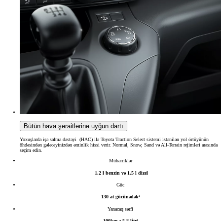
Bütün hava şəraitlərinə uyğun dartı
Yoxuşlarda işə salma dəstəyi (HAC) ilə Toyota Traction Select sistemi istənilən yol örtüyünün
öhdəsindən gələcəyinizdən əminlik hissi verir. Normal, Snow, Sand və All-Terrain rejimləri arasında
seçim edin.
Mühərriklər
1.2 l benzin və 1.5 l dizel
Güc
130 at gücünədək²
Yanacaq sərfi
100km-ə 5.8 litr²