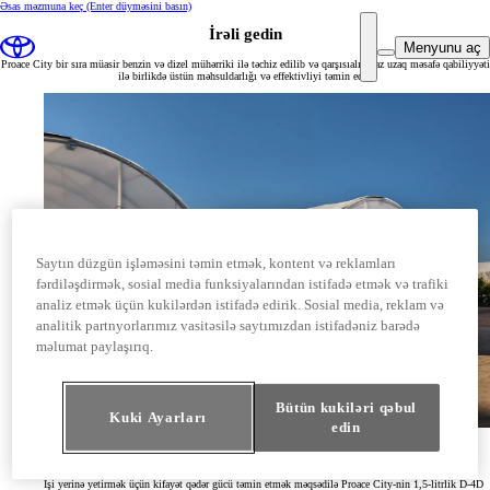
Əsas məzmuna keç
(Enter düyməsini basın)
İrəli gedin
Menyunu aç
Proace City bir sıra müasir benzin və dizel mühərriki ilə təchiz edilib və qarşısıalınmaz uzaq məsafə qabiliyyəti
ilə birlikdə üstün məhsuldarlığı və effektivliyi təmin edir.
Saytın düzgün işləməsini təmin etmək, kontent və reklamları
fərdiləşdirmək, sosial media funksiyalarından istifadə etmək və trafiki
analiz etmək üçün kukilərdən istifadə edirik. Sosial media, reklam və
analitik partnyorlarımız vasitəsilə saytımızdan istifadəniz barədə
məlumat paylaşırıq.
Bütün kukiləri qəbul
Kuki Ayarları
edin
Güc və burucu moment
İşi yerinə yetirmək üçün kifayət qədər gücü təmin etmək məqsədilə Proace City-nin 1,5-litrlik D-4D