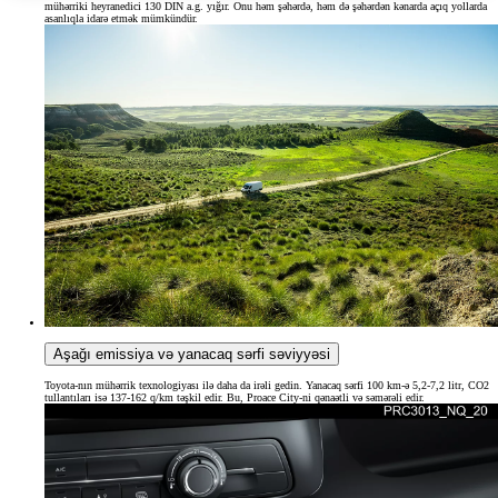
mühərriki heyranedici 130 DIN a.g. yığır. Onu həm şəhərdə, həm də şəhərdən kənarda açıq yollarda
asanlıqla idarə etmək mümkündür.
Aşağı emissiya və yanacaq sərfi səviyyəsi
Toyota-nın mühərrik texnologiyası ilə daha da irəli gedin. Yanacaq sərfi 100 km-ə 5,2-7,2 litr, CO2
tullantıları isə 137-162 q/km təşkil edir. Bu, Proace City-ni qənaətli və səmərəli edir.